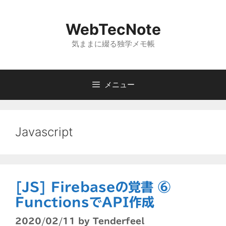
コ
ン
WebTecNote
テ
ン
気ままに綴る独学メモ帳
ツ
へ
ス
メニュー
キ
ッ
プ
Javascript
[JS] Firebaseの覚書 ⑥
FunctionsでAPI作成
2020/02/11
by
Tenderfeel