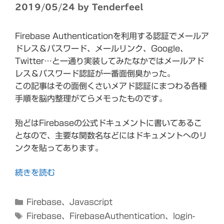
2019/05/24
by
Tenderfeel
Firebase Authenticationを利用する認証でメールア
ドレス＆パスワード、メールリンク、Google、
Twitter…と一通り実装してみたなかではメールアド
レス＆パスワード認証が一番面倒臭かった。
この記事はその面倒くさいメアド認証にまつわる各種
手順を脳内整理がてらメモったものです。
殆どはFirebaseの公式ドキュメントに書いてあるこ
となので、主要な関数名などにはドキュメントへのリ
ンクを貼ってあります。
続きを読む
カ
Firebase
、
Javascript
テ
タ
Firebase
、
FirebaseAuthentication
、
login-