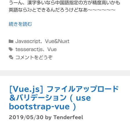
うーん、漢字多いなら中国語指定の方が精度高いかも
英語ならｽｯとできるんだろうけどなあ～～～～～～
続きを読む
カ
Javascript
、
Vue&Nuxt
テ
タ
tesseractjs
、
Vue
ゴ
グ
コメントをどうぞ
リ
ー
[Vue.js] ファイルアップロード
＆バリデーション ( use
bootstrap-vue )
2019/05/30
by
Tenderfeel