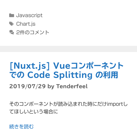
カ
Javascript
テ
タ
Chart.js
ゴ
グ
2件のコメント
リ
ー
[Nuxt.js] Vueコンポーネント
での Code Splitting の利用
2019/07/29
by
Tenderfeel
そのコンポーネントが読み込まれた時にだけimportし
てほしいという場合に
続きを読む