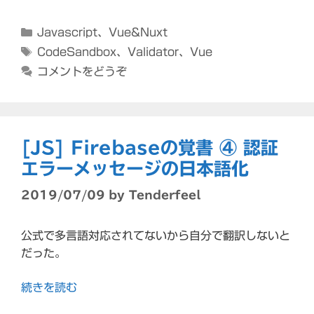
カ
Javascript
、
Vue&Nuxt
テ
タ
CodeSandbox
、
Validator
、
Vue
ゴ
グ
コメントをどうぞ
リ
ー
[JS] Firebaseの覚書 ④ 認証
エラーメッセージの日本語化
2019/07/09
by
Tenderfeel
公式で多言語対応されてないから自分で翻訳しないと
だった。
続きを読む