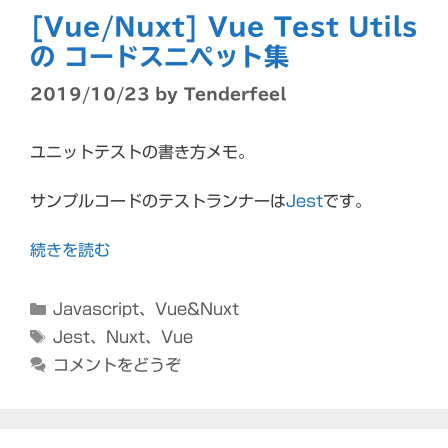
[Vue/Nuxt] Vue Test Utils
の コードスニペット集
2019/10/23
by
Tenderfeel
ユニットテストの書き方メモ。
サンプルコードのテストランナーは
Jest
です。
続きを読む
カ
Javascript
、
Vue&Nuxt
テ
タ
Jest
、
Nuxt
、
Vue
ゴ
グ
コメントをどうぞ
リ
ー