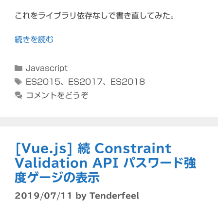
これをライブラリ依存なしで書き直してみた。
続きを読む
カ
Javascript
テ
タ
ES2015
、
ES2017
、
ES2018
ゴ
グ
コメントをどうぞ
リ
ー
[Vue.js] 続 Constraint
Validation API パスワード強
度ゲージの表示
2019/07/11
by
Tenderfeel