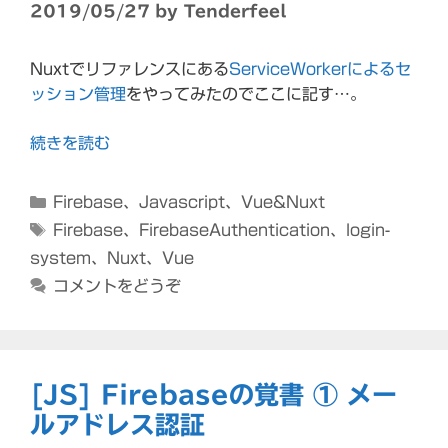
2019/05/27
by
Tenderfeel
Nuxtでリファレンスにある
ServiceWorkerによるセ
ッション管理
をやってみたのでここに記す…。
続きを読む
カ
Firebase
、
Javascript
、
Vue&Nuxt
テ
タ
Firebase
、
FirebaseAuthentication
、
login-
ゴ
グ
system
、
Nuxt
、
Vue
リ
コメントをどうぞ
ー
[JS] Firebaseの覚書 ① メー
ルアドレス認証