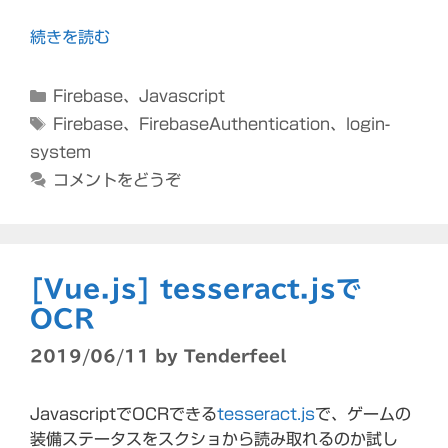
続きを読む
カ
Firebase
、
Javascript
テ
タ
Firebase
、
FirebaseAuthentication
、
login-
ゴ
グ
system
リ
コメントをどうぞ
ー
[Vue.js] tesseract.jsで
OCR
2019/06/11
by
Tenderfeel
JavascriptでOCRできる
tesseract.js
で、ゲームの
装備ステータスをスクショから読み取れるのか試し