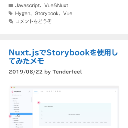
カ
Javascript
、
Vue&Nuxt
テ
タ
Hygen
、
Storybook
、
Vue
ゴ
グ
コメントをどうぞ
リ
ー
Nuxt.jsでStorybookを使用し
てみたメモ
2019/08/22
by
Tenderfeel