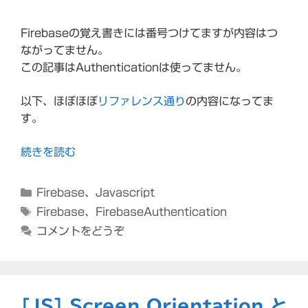
Firebaseの覚え書きには番号つけてますが内容はつ
ながってません。
この記事はAuthenticationは使ってません。
以下、ほぼほぼ
リファレンス通り
の内容になってま
す。
続きを読む
カ
Firebase
、
Javascript
テ
タ
Firebase
、
FirebaseAuthentication
ゴ
グ
コメントをどうぞ
リ
ー
[JS] Screen Orientation と