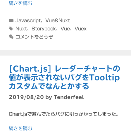
続きを読む
カ
Javascript
、
Vue&Nuxt
テ
タ
Nuxt
、
Storybook
、
Vue
、
Vuex
ゴ
グ
コメントをどうぞ
リ
ー
[Chart.js] レーダーチャートの
値が表示されないバグをTooltip
カスタムでなんとかする
2019/08/20
by
Tenderfeel
Chart.jsで遊んでたらバグに引っかかってしまった。
続きを読む