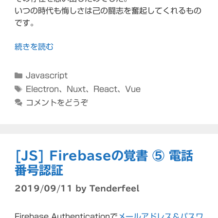
いつの時代も悔しさは己の闘志を奮起してくれるもの
です。
続きを読む
カ
Javascript
テ
タ
Electron
、
Nuxt
、
React
、
Vue
ゴ
グ
コメントをどうぞ
リ
ー
[JS] Firebaseの覚書 ⑤ 電話
番号認証
2019/09/11
by
Tenderfeel
Firebase Authenticationで
メールアドレス＆パスワ