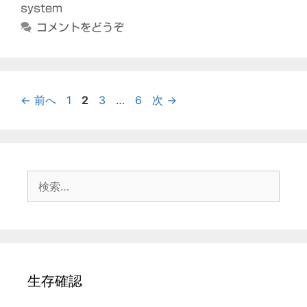
ゴ
グ
system
リ
コメントをどうぞ
ー
ペ
ペ
ペ
ペ
←
前へ
1
2
3
…
6
次
→
ー
ー
ー
ー
ジ
ジ
ジ
ジ
検
索:
生存確認