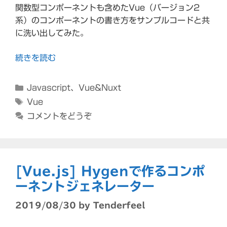
関数型コンポーネントも含めたVue（バージョン2
系）のコンポーネントの書き方をサンプルコードと共
に洗い出してみた。
続きを読む
カ
Javascript
、
Vue&Nuxt
テ
タ
Vue
ゴ
グ
コメントをどうぞ
リ
ー
[Vue.js] Hygenで作るコンポ
ーネントジェネレーター
2019/08/30
by
Tenderfeel