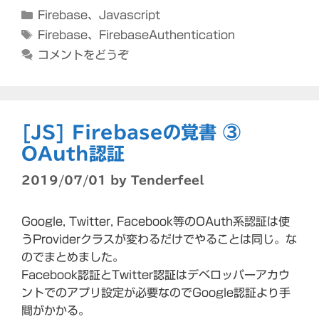
カ
Firebase
、
Javascript
テ
タ
Firebase
、
FirebaseAuthentication
ゴ
グ
コメントをどうぞ
リ
ー
[JS] Firebaseの覚書 ③
OAuth認証
2019/07/01
by
Tenderfeel
Google, Twitter, Facebook等のOAuth系認証は使
うProviderクラスが変わるだけでやることは同じ。な
のでまとめました。
Facebook認証とTwitter認証はデベロッパーアカウ
ントでのアプリ設定が必要なのでGoogle認証より手
間がかかる。