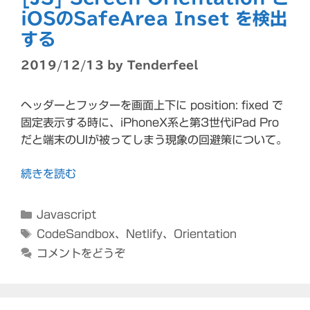
iOSのSafeArea Inset を検出
する
2019/12/13
by
Tenderfeel
ヘッダーとフッターを画面上下に position: fixed で
固定表示する時に、iPhoneX系と第3世代iPad Pro
だと端末のUIが被ってしまう現象の回避策について。
続きを読む
カ
Javascript
テ
タ
CodeSandbox
、
Netlify
、
Orientation
ゴ
グ
コメントをどうぞ
リ
ー