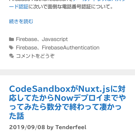
ード認証
に次いで面倒な電話番号認証について。
続きを読む
カ
Firebase
、
Javascript
テ
タ
Firebase
、
FirebaseAuthentication
ゴ
グ
コメントをどうぞ
リ
ー
CodeSandboxがNuxt.jsに対
応してたからNowデプロイまでや
ってみたら数分で終わって凄かっ
た話
2019/09/08
by
Tenderfeel