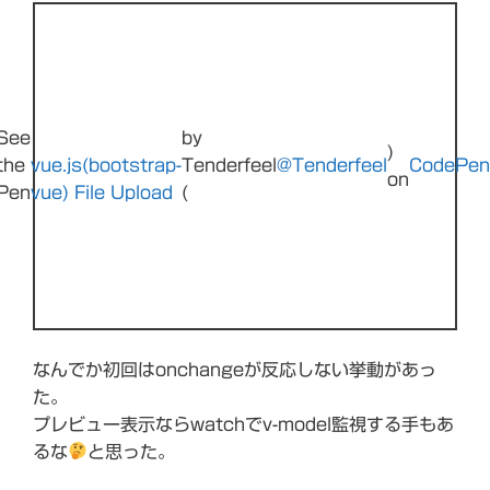
See
by
)
the
vue.js(bootstrap-
Tenderfeel
@Tenderfeel
CodePen
on
Pen
vue) File Upload
(
なんでか初回はonchangeが反応しない挙動があっ
た。
プレビュー表示ならwatchでv-model監視する手もあ
るな
と思った。