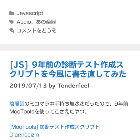
カ
Javascript
テ
タ
Audio
、
あの楽器
ゴ
グ
コメントをどうぞ
リ
ー
[JS] 9年前の診断テスト作成ス
クリプトを今風に書き直してみた
2019/07/13
by
Tenderfeel
陰陽師
のミコマラ中手持ち無沙汰だったので、9年前
MooToolsを使ってこさえたやつ、
[MooTools] 診断テスト作成スクリプト
Diagnosizm