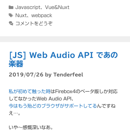
カ
Javascript
、
Vue&Nuxt
テ
タ
Nuxt
、
webpack
ゴ
グ
コメントをどうぞ
リ
ー
[JS] Web Audio API であの
楽器
2019/07/26
by
Tenderfeel
私が初めて触った時
はFirebox4のベータ版しか対応
してなかったWeb Audio API、
今はもう殆どのブラウザがサポートしてる
んですね
え…。
いや～感慨深いなあ。