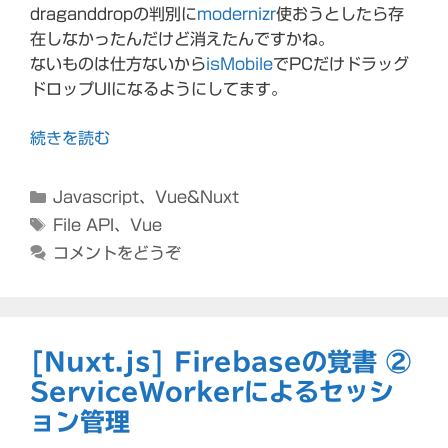
draganddropの判別に
modernizr
使おうとしたら存
在しなかったんだけど消えたんですかね。
ないものは仕方ないから
isMobile
でPCだけドラッグ
ドロップUIになるようにしてます。
続きを読む
カ
Javascript
、
Vue&Nuxt
テ
タ
File API
、
Vue
ゴ
グ
コメントをどうぞ
リ
ー
[Nuxt.js] Firebaseの覚書 ②
ServiceWorkerによるセッシ
ョン管理