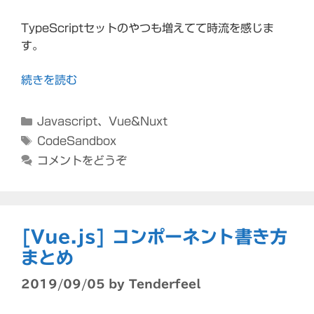
TypeScriptセットのやつも増えてて時流を感じま
す。
続きを読む
カ
Javascript
、
Vue&Nuxt
テ
タ
CodeSandbox
ゴ
グ
コメントをどうぞ
リ
ー
[Vue.js] コンポーネント書き方
まとめ
2019/09/05
by
Tenderfeel