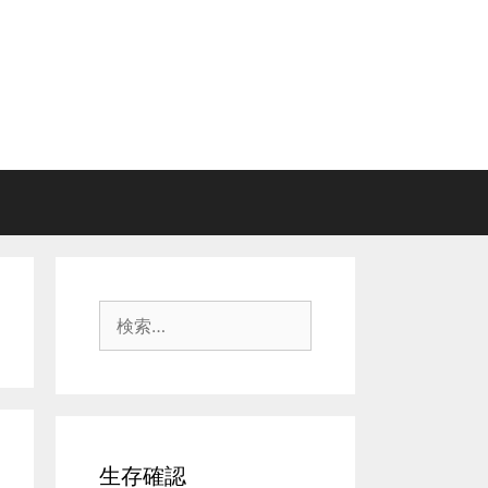
検
索:
生存確認