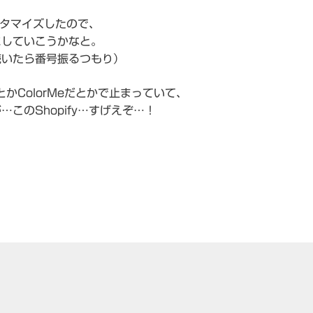
スタマイズしたので、
にしていこうかなと。
続いたら番号振るつもり）
かColorMeだとかで止まっていて、
このShopify…すげえぞ…！