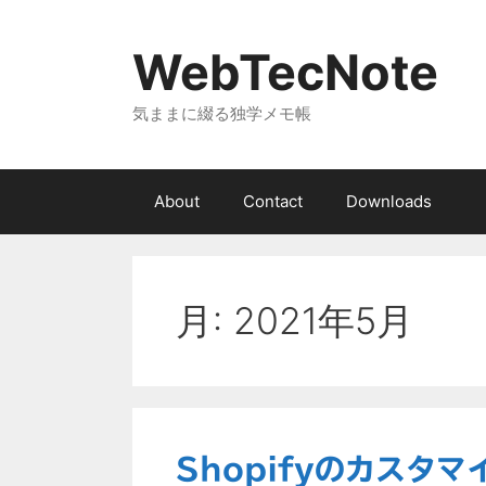
コ
ン
WebTecNote
テ
ン
気ままに綴る独学メモ帳
ツ
へ
ス
キ
About
Contact
Downloads
ッ
プ
月:
2021年5月
Shopifyのカスタ