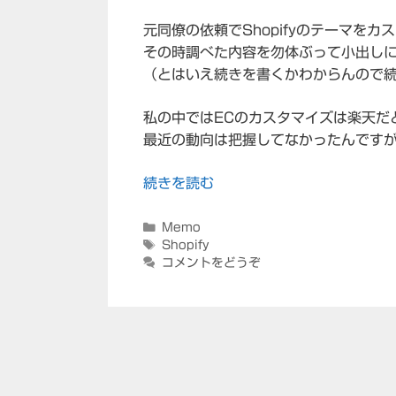
元同僚の依頼でShopifyのテーマをカ
その時調べた内容を勿体ぶって小出し
（とはいえ続きを書くかわからんので
私の中ではECのカスタマイズは楽天だと
最近の動向は把握してなかったんですが…
続きを読む
カ
Memo
テ
タ
Shopify
ゴ
グ
コメントをどうぞ
リ
ー