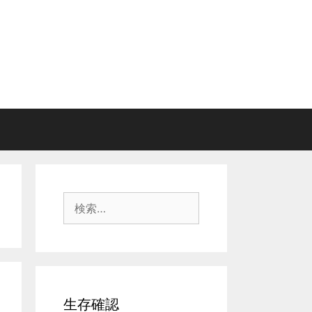
検
索:
生存確認