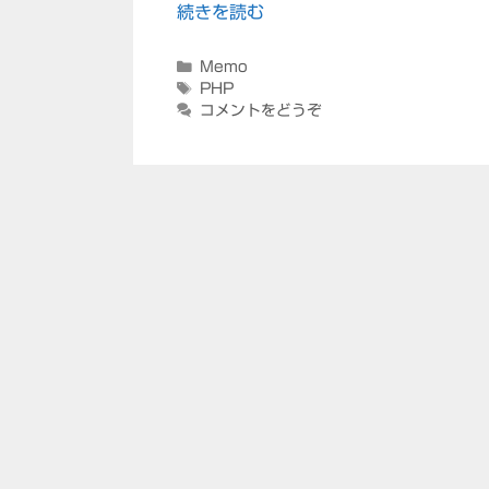
続きを読む
カ
Memo
テ
タ
PHP
ゴ
グ
コメントをどうぞ
リ
ー