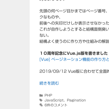
先頭の何ページ目かまではページ番号、
クなものや、
前後への矢印だけしか表示させなかっ
これが自作しようとすると結構面倒臭
ない。
結構よく使うのに作り方や仕組みの解
１０周年記念にVue.js版を書きました
[Vue] ページネーション機能の作り
2019/09/12 Vue版に合わせて
続きを読む
カ
PHP
テ
タ
JavaScript
、
Pagination
ゴ
グ
6件のコメント