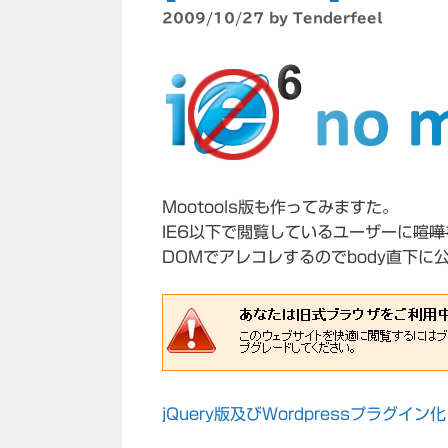
2009/10/27
by
Tenderfeel
Mootools版も作ってみますた。
IE6以下で閲覧しているユーザーに
喧嘩
DOMでアレコレするのでbody直下
jQuery版及びWordpressプラグ