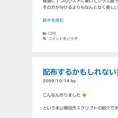
普通に１つのリストに書いてクラス振ってf
その方が分けるよりもなんとなく美しい
続きを読む
カ
CSS
テ
コメントをどうぞ
ゴ
リ
ー
配布するかもしれない
2009/10/14
by
こんなん作りました
という未公開自作スクリプトの紹介で