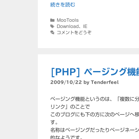
続きを読む
カ
MooTools
テ
タ
Download
、
IE
ゴ
グ
コメントをどうぞ
リ
ー
[PHP] ページング
2009/10/22
by
Tenderfeel
ページング機能というのは、「複数に
リンク」のことで
このブログにも下の方に次のページへ
す。
名称はページングだったりページネーショ
的なようです。