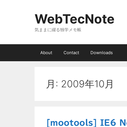
コ
ン
WebTecNote
テ
ン
気ままに綴る独学メモ帳
ツ
へ
ス
キ
About
Contact
Downloads
ッ
プ
月:
2009年10月
[mootools] IE6 N