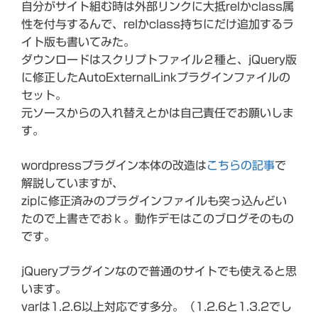
自分がサイト組む時は外部リンクに大抵relかclass属
性を付与するんで、relかclass持ちにだけ追加するラ
イト版も書いてみた。
ダウンロードはスクリプトファイル２種と、jQuery版
に修正したAutoExternalLinkプラグインファイルの
セット。
元ソースからの入れ替えとかは自己責任でお願いしま
す。
wordpressプラグイン本体の改造は
こちらの記事
で
解説していますが、
zipに修正済みのプラグインファイルも突っ込んどい
たので上書きでおｋ。動作デモはこのブログそのもの
です。
jQueryプラグインなので普通のサイトでも使えると思
います。
varは1.2.6以上対応です多分。（1.2.6と1.3.2でし