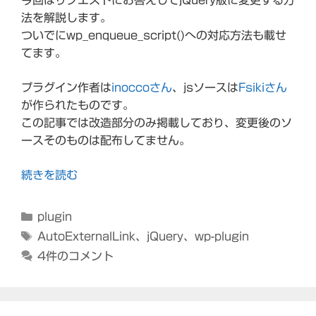
今回はリクエストにお答えしてjQuery版に変更する方
法を解説します。
ついでにwp_enqueue_script()への対応方法も載せ
てます。
プラグイン作者は
inoccoさん
、jsソースは
Fsikiさん
が作られたものです。
この記事では改造部分のみ掲載しており、変更後のソ
ースそのものは配布してません。
続きを読む
カ
plugin
テ
タ
AutoExternalLink
、
jQuery
、
wp-plugin
ゴ
グ
4件のコメント
リ
ー