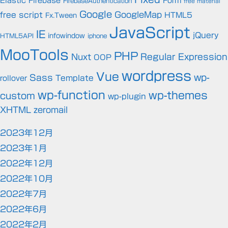
Elastic
Firebase
Form
FirebaseAuthentication
free material
Google
GoogleMap
free script
HTML5
Fx.Tween
JavaScript
IE
jQuery
infowindow
HTML5API
iphone
MooTools
PHP
Regular Expression
Nuxt
OOP
wordpress
Vue
wp-
Sass
rollover
Template
wp-function
wp-themes
custom
wp-plugin
XHTML
zeromail
2023年12月
2023年1月
2022年12月
2022年10月
2022年7月
2022年6月
2022年2月