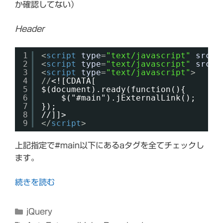
か確認してない）
Header
1
<
script
type
=
"text/javascript"
src
=
"
2
<
script
type
=
"text/javascript"
src
=
"
3
<
script
type
=
"text/javascript"
>
4
//
<![CDATA[
5
$(document).ready(function(){
6
$("#main").jExternalLink();
7
});
8
//]]>
9
</
script
>
上記指定で#main以下にあるaタグを全てチェックし
ます。
続きを読む
カ
jQuery
テ