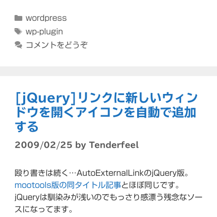
カ
wordpress
テ
タ
wp-plugin
ゴ
グ
コメントをどうぞ
リ
ー
[jQuery]リンクに新しいウィン
ドウを開くアイコンを自動で追加
する
2009/02/25
by
Tenderfeel
殴り書きは続く…AutoExternalLinkのjQuery版。
mootools版の同タイトル記事
とほぼ同じです。
jQueryは馴染みが浅いのでもっさり感漂う残念なソー
スになってます。