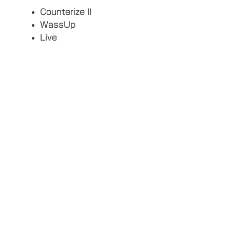
Counterize II
WassUp
Live