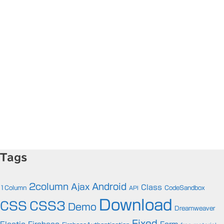
Tags
2column
Android
Ajax
Class
1Column
CodeSandbox
API
Download
CSS
CSS3
Demo
Dreamweaver
Fixed