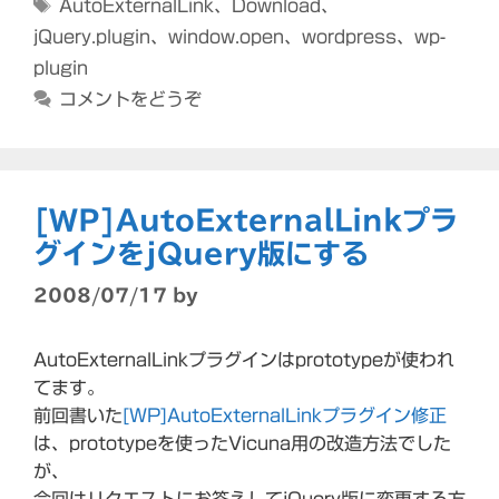
タ
AutoExternalLink
、
Download
、
ゴ
グ
jQuery.plugin
、
window.open
、
wordpress
、
wp-
リ
plugin
ー
コメントをどうぞ
[WP]AutoExternalLinkプラ
グインをjQuery版にする
2008/07/17
by
AutoExternalLinkプラグインはprototypeが使われ
てます。
前回書いた
[WP]AutoExternalLinkプラグイン修正
は、prototypeを使ったVicuna用の改造方法でした
が、