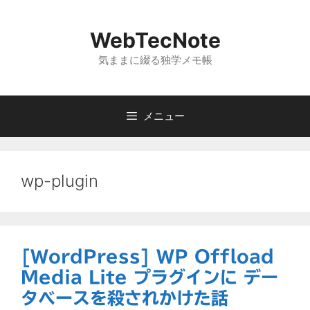
コ
ン
WebTecNote
テ
ン
気ままに綴る独学メモ帳
ツ
へ
ス
メニュー
キ
ッ
プ
wp-plugin
[WordPress] WP Offload
Media Lite プラグインに デー
タベースを殺されかけた話