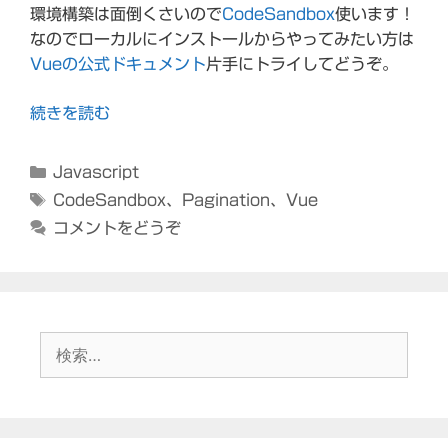
環境構築は面倒くさいので
CodeSandbox
使います！
なのでローカルにインストールからやってみたい方は
Vueの公式ドキュメント
片手にトライしてどうぞ。
続きを読む
カ
Javascript
テ
タ
CodeSandbox
、
Pagination
、
Vue
ゴ
グ
コメントをどうぞ
リ
ー
検
索: