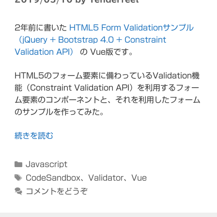
2年前に書いた
HTML5 Form Validationサンプル
（jQuery + Bootstrap 4.0 + Constraint
Validation API）
の Vue版です。
HTML5のフォーム要素に備わっているValidation機
能（Constraint Validation API）を利用するフォー
ム要素のコンポーネントと、それを利用したフォーム
のサンプルを作ってみた。
続きを読む
カ
Javascript
テ
タ
CodeSandbox
、
Validator
、
Vue
ゴ
グ
コメントをどうぞ
リ
ー