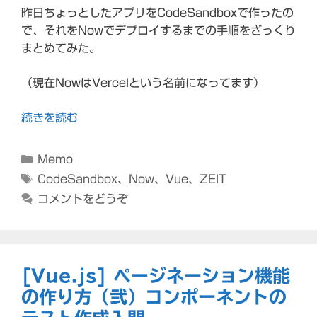
昨日ちょっとしたアプリをCodeSandboxで作ったの
で、それをNowでデプロイするまでの手順をざっくり
まとめてみた。
（現在NowはVercelという名前になってます）
続きを読む
カ
Memo
テ
タ
CodeSandbox
、
Now
、
Vue
、
ZEIT
ゴ
グ
コメントをどうぞ
リ
ー
[Vue.js] ページネーション機能
の作り方（弐）コンポーネントの