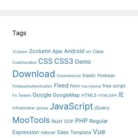
Tags
2column
Android
Ajax
Class
1Column
API
CSS
CSS3
Demo
CodeSandbox
Download
Elastic
Firebase
Dreamweaver
Fixed
free script
Form
FirebaseAuthentication
free material
IE
Google
GoogleMap
HTML5
Fx.Tween
HTML5API
JavaScript
jQuery
infowindow
iphone
MooTools
PHP
Nuxt
Regular
OOP
Vue
Expression
Sass
Template
rollover