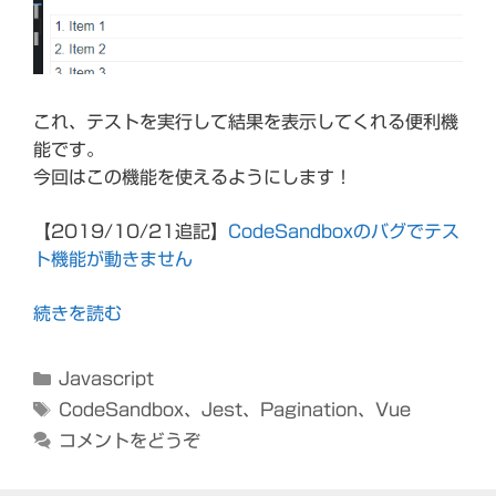
これ、テストを実行して結果を表示してくれる便利機
能です。
今回はこの機能を使えるようにします！
【2019/10/21追記】
CodeSandboxのバグでテス
ト機能が動きません
続きを読む
カ
Javascript
テ
タ
CodeSandbox
、
Jest
、
Pagination
、
Vue
ゴ
グ
コメントをどうぞ
リ
ー