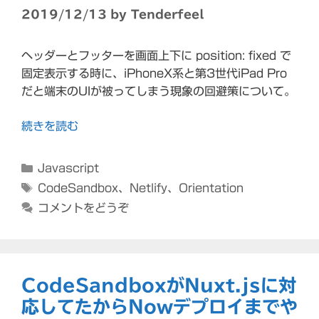
2019/12/13
by
Tenderfeel
ヘッダーとフッターを画面上下に position: fixed で
固定表示する時に、iPhoneX系と第3世代iPad Pro
だと端末のUIが被ってしまう現象の回避策について。
続きを読む
カ
Javascript
テ
タ
CodeSandbox
、
Netlify
、
Orientation
ゴ
グ
コメントをどうぞ
リ
ー
CodeSandboxがNuxt.jsに対
応してたからNowデプロイまでや