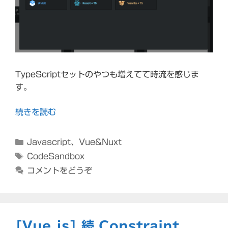
TypeScriptセットのやつも増えてて時流を感じま
す。
続きを読む
カ
Javascript
、
Vue&Nuxt
テ
タ
CodeSandbox
ゴ
グ
コメントをどうぞ
リ
ー
[Vue.js] 続 Constraint