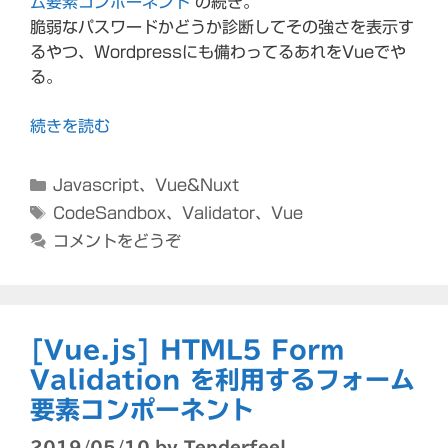
ム要素コンポーネント
の続き。
脆弱なパスワードかどうか診断してその強さを表示す
るやつ、Wordpressにも備わってるあれをVueでや
る。
続きを読む
カ
Javascript
、
Vue&Nuxt
テ
タ
CodeSandbox
、
Validator
、
Vue
ゴ
グ
コメントをどうぞ
リ
ー
[Vue.js] HTML5 Form
Validation を利用するフォーム
要素コンポーネント
2019/05/10
by
Tenderfeel