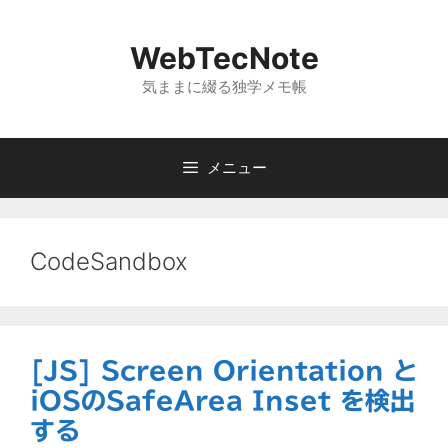
コ
ン
WebTecNote
テ
ン
気ままに綴る独学メモ帳
ツ
へ
ス
メニュー
キ
ッ
プ
CodeSandbox
[JS] Screen Orientation と
iOSのSafeArea Inset を検出
する