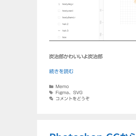
炭治郎かわいいよ炭治郎
続きを読む
カ
Memo
テ
タ
Figma
、
SVG
ゴ
グ
コメントをどうぞ
リ
ー