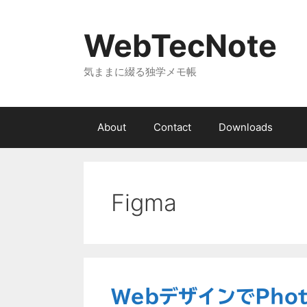
コ
ン
WebTecNote
テ
ン
気ままに綴る独学メモ帳
ツ
へ
ス
キ
About
Contact
Downloads
ッ
プ
Figma
WebデザインでPho