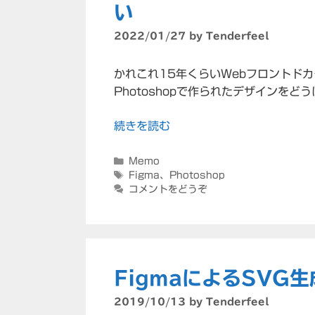
い
2022/01/27
by
Tenderfeel
かれこれ15年くらいWebフロントドカ
Photoshopで作られたデザインを
続きを読む
カ
Memo
テ
タ
Figma
、
Photoshop
ゴ
グ
コメントをどうぞ
リ
ー
FigmaによるSVG
2019/10/13
by
Tenderfeel