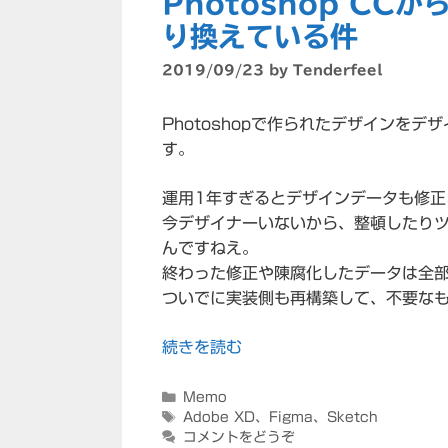
Photoshop CC
り換えている件
2019/09/23
by
Tenderfeel
Photoshopで作られたデザインをデ
す。
運用1年すぎるとデザインデータも修
今デザイナーいないから、整頓したり
んですねえ。
終わった修正や陳腐化したデータは全
ついでに実装側も再構築して、不要な
続きを読む
カ
Memo
テ
タ
Adobe XD
、
Figma
、
Sketch
ゴ
グ
コメントをどうぞ