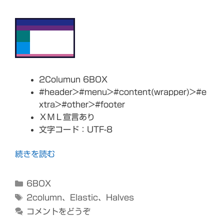
2Columun 6BOX
#header>#menu>#content(wrapper)>#e
xtra>#other>#footer
ＸＭＬ宣言あり
文字コード：UTF-8
続きを読む
カ
6BOX
テ
タ
2column
、
Elastic
、
Halves
ゴ
グ
コメントをどうぞ
リ