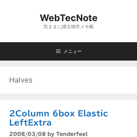
コ
ン
WebTecNote
テ
ン
気ままに綴る独学メモ帳
ツ
へ
ス
メニュー
キ
ッ
プ
Halves
2Column 6box Elastic
LeftExtra
2008/03/08
by
Tenderfeel