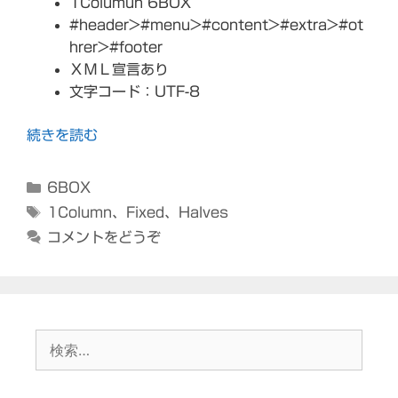
1Columun 6BOX
#header>#menu>#content>#extra>#ot
hrer>#footer
ＸＭＬ宣言あり
文字コード：UTF-8
続きを読む
カ
6BOX
テ
タ
1Column
、
Fixed
、
Halves
ゴ
グ
コメントをどうぞ
リ
ー
検
索: