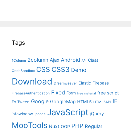
Tags
2column
Android
Ajax
Class
1Column
API
CSS
CSS3
Demo
CodeSandbox
Download
Elastic
Firebase
Dreamweaver
Fixed
free script
Form
FirebaseAuthentication
free material
IE
Google
GoogleMap
HTML5
Fx.Tween
HTML5API
JavaScript
jQuery
infowindow
iphone
MooTools
PHP
Nuxt
Regular
OOP