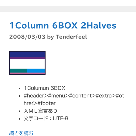
ー
1Column 6BOX 2Halves
2008/03/03
by
Tenderfeel
1Columun 6BOX
#header>#menu>#content>#extra>#ot
hrer>#footer
ＸＭＬ宣言あり
文字コード：UTF-8
続きを読む