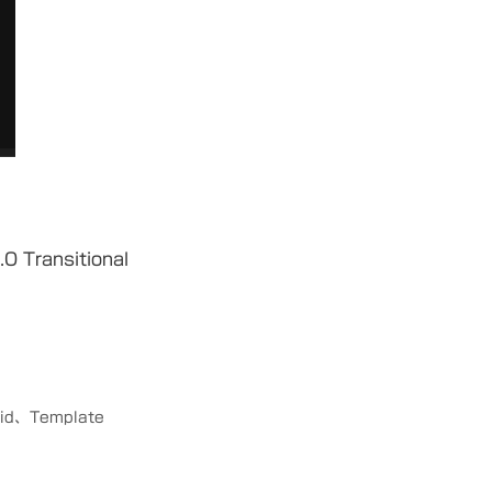
ransitional
uid
、
Template