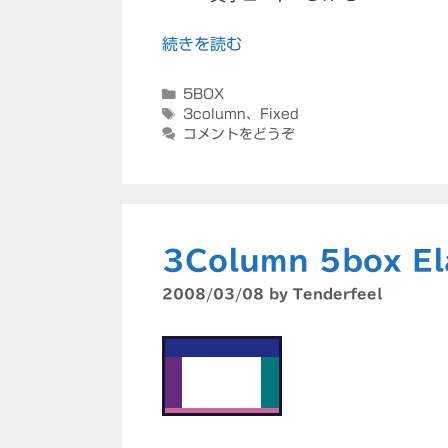
続きを読む
カ
5BOX
テ
タ
3column
、
Fixed
ゴ
グ
コメントをどうぞ
リ
ー
3Column 5box El
2008/03/08
by
Tenderfeel