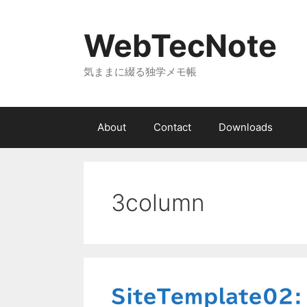
コ
ン
WebTecNote
テ
ン
気ままに綴る独学メモ帳
ツ
へ
ス
キ
About
Contact
Downloads
ッ
プ
3column
SiteTemplate02