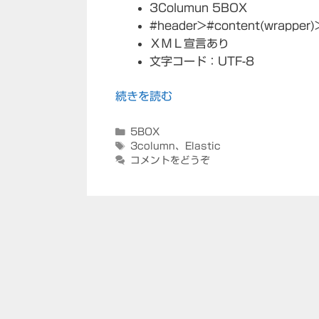
3Columun 5BOX
#header>#content(wrapper)
ＸＭＬ宣言あり
文字コード：UTF-8
続きを読む
カ
5BOX
テ
タ
3column
、
Elastic
ゴ
グ
コメントをどうぞ
リ
ー