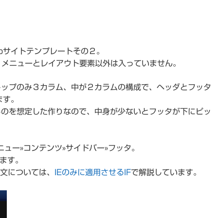
bサイトテンプレートその２。
で、メニューとレイアウト要素以外は入っていません。
トップのみ３カラム、中が２カラムの構成で、ヘッダとフッタ
ます。
るのを想定した作りなので、中身が少ないとフッタが下にピッ
ュー»コンテンツ»サイドバー»フッタ。
ます。
f文については、
IEのみに適用させるIF
で解説しています。