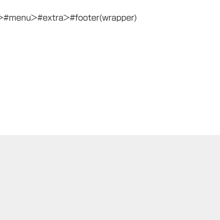
>#menu>#extra>#footer(wrapper)