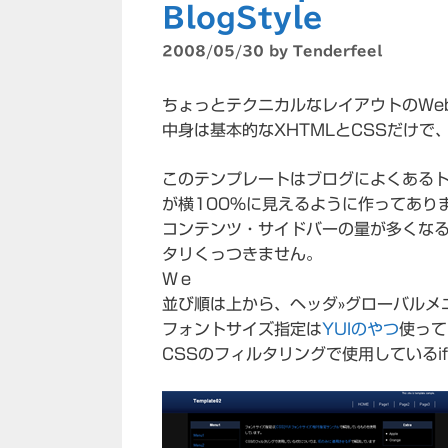
BlogStyle
2008/05/30
by
Tenderfeel
ちょっとテクニカルなレイアウトのWe
中身は基本的なXHTMLとCSSだけ
このテンプレートはブログによくある
が横100%に見えるように作ってあり
コンテンツ・サイドバーの量が多くな
タリくっつきません。
Ｗｅ
並び順は上から、ヘッダ»グローバルメニ
フォントサイズ指定は
YUIのやつ
使って
CSSのフィルタリングで使用しているi