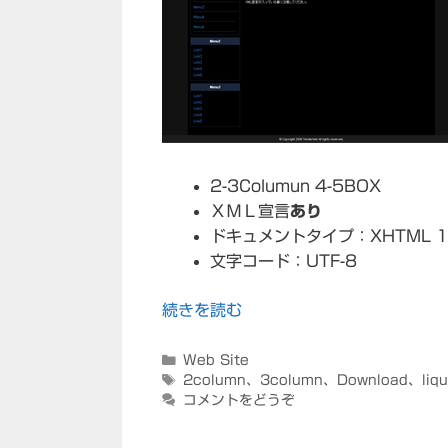
2-3Columun 4-5BOX
ＸＭＬ宣言
あり
ドキュメントタイプ：XHTML 1.0 T
文字コード：UTF-8
続きを読む
カ
Web Site
テ
タ
2column
、
3column
、
Download
、
liq
ゴ
グ
コメントをどうぞ
リ
ー