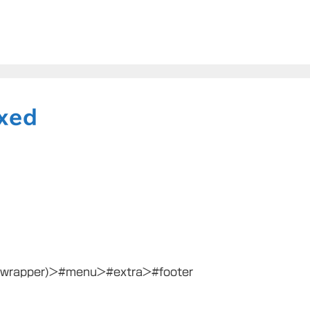
xed
(wrapper)>#menu>#extra>#footer