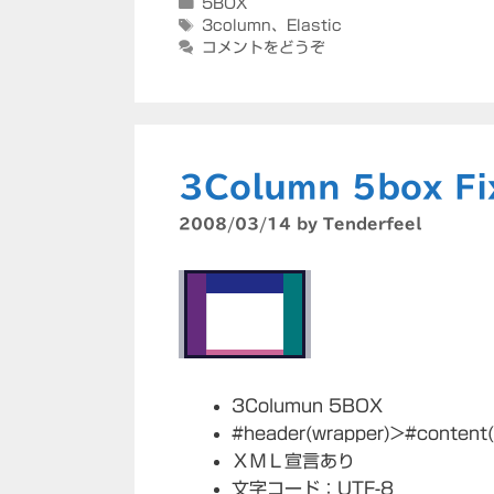
カ
5BOX
テ
タ
3column
、
Elastic
ゴ
グ
コメントをどうぞ
リ
ー
3Column 5box Fi
2008/03/14
by
Tenderfeel
3Columun 5BOX
#header(wrapper)>#content
ＸＭＬ宣言あり
文字コード：UTF-8