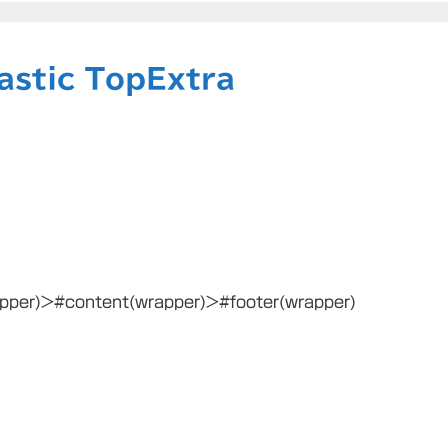
astic TopExtra
per)>#content(wrapper)>#footer(wrapper)