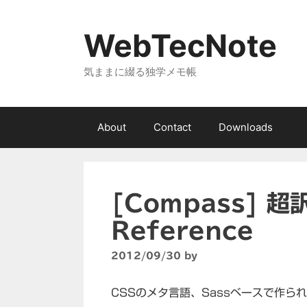
コ
ン
WebTecNote
テ
ン
気ままに綴る独学メモ帳
ツ
へ
ス
キ
About
Contact
Downloads
ッ
プ
[Compass] 超訳
Reference
2012/09/30
by
CSSのメタ言語、Sassベースで作ら