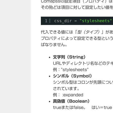
Comapssの設定項目（プロパティ）
その殆どは項目に対して設定したい値
1
css_dir = 
"stylesheets"
代入できる値には「
型（タイプ）
」が
プロパティによって設定できる型とい
ばなりません。
文字列（String）
URLやディレクトリ名などのテ
例：”stylesheets”
シンボル（Symbol）
シンボル型はコロンが先頭につ
されています。
例： :expanded
真偽値（Boolean）
trueまたはfalse。 はい＝tr