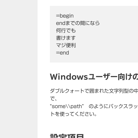
=begin

endまでの間になら

何行でも

書けます

マジ便利

=end
Windowsユーザー向け
ダブルクォートで囲まれた文字列型の中
で、
“some\\path” のようにバッ
トを使ってください。
設定項目