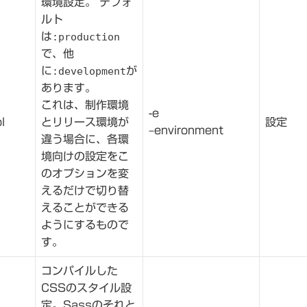
環境設定。 デフォ
ルト
は
:production
で、他
に
:development
が
あります。
これは、制作環境
-e
l
とリリース環境が
設定
–environment
違う場合に、各環
境向けの設定をこ
のオプションを変
えるだけで切り替
えることができる
ようにするもので
す。
コンパイルした
CSSのスタイル設
定。Sassのそれと