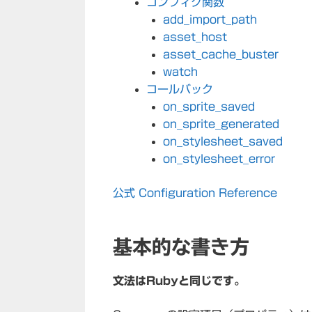
コンフィグ関数
add_import_path
asset_host
asset_cache_buster
watch
コールバック
on_sprite_saved
on_sprite_generated
on_stylesheet_saved
on_stylesheet_error
公式 Configuration Reference
基本的な書き方
文法はRubyと同じです。