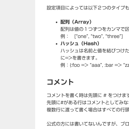
設定項目によっては以下２つのタイプ
配列（Array）
配列は値の１つずつをカンマで
例： [“one”, “two”, “three”]
ハッシュ（Hash）
ハッシュは名前と値を結びつけ
に=>を書きます。
例：{:foo => “aaa”, :bar => “zz
コメント
コメントを書く時は先頭に # をつけま
先頭に#がある行はコメントとしてみな
複数行に渡って書く場合はすべての行頭
公式の方には書いてないんですが、ブロッ