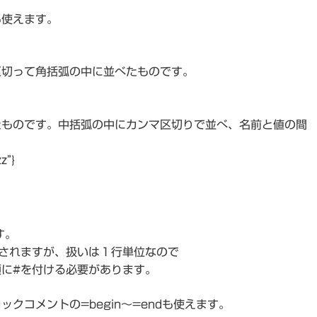
も使えます。
区切って角括弧の中に並べたものです。
たものです。中括弧の中にカンマ区切りで並べ、名前と値の間
z”}
す。
されますが、扱いは１行単位なので
に#を付ける必要があります。
クコメントの=begin～=endも使えます。