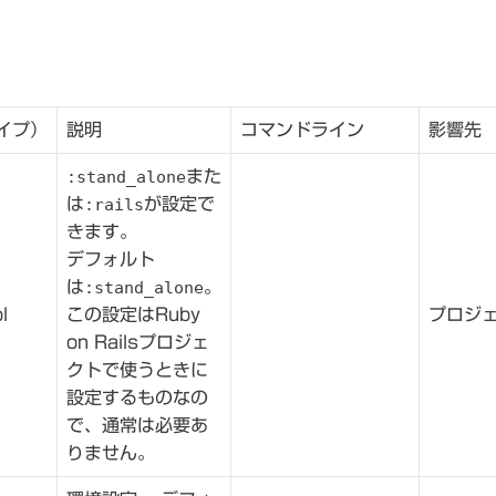
イプ）
説明
コマンドライン
影響先
:stand_alone
また
は
:rails
が設定で
きます。
デフォルト
は
:stand_alone
。
l
この設定はRuby
プロジ
on Railsプロジェ
クトで使うときに
設定するものなの
で、通常は必要あ
りません。