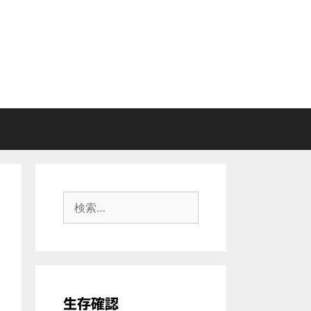
検
索:
生存確認