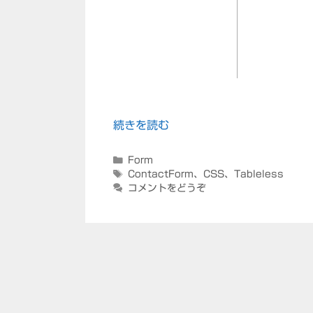
続きを読む
カ
Form
テ
タ
ContactForm
、
CSS
、
Tableless
ゴ
グ
コメントをどうぞ
リ
ー