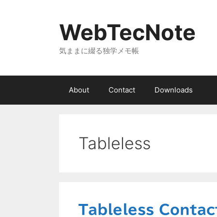
コ
ン
WebTecNote
テ
ン
気ままに綴る独学メモ帳
ツ
へ
ス
キ
About
Contact
Downloads
ッ
プ
Tableless
Tableless Conta