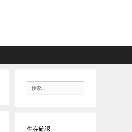
検
索:
生存確認