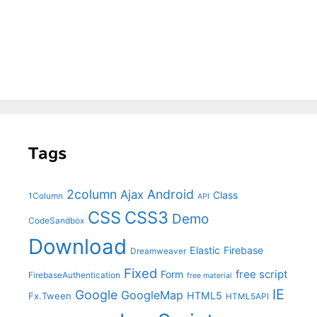
Tags
2column
Android
Ajax
Class
1Column
API
CSS
CSS3
Demo
CodeSandbox
Download
Elastic
Firebase
Dreamweaver
Fixed
free script
Form
FirebaseAuthentication
free material
IE
Google
GoogleMap
HTML5
Fx.Tween
HTML5API