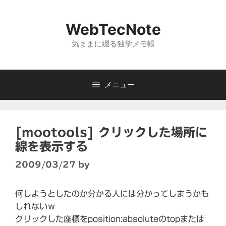
コ
ン
WebTecNote
テ
ン
気ままに綴る独学メモ帳
ツ
へ
ス
メニュー
キ
ッ
プ
[mootools] クリックした場所に
線を表示する
2009/03/27
by
何しようとしたのか分かる人には分かってしまうかも
しれないｗ
クリックした座標をposition:absoluteのtopまたは