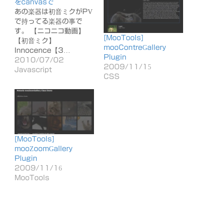
をcanvasで
あの楽器は初音ミクがPV
で持ってる楽器の事で
す。 【ニコニコ動画】
[MooTools]
【初音ミク】
mooContreGallery
Innocence【3…
Plugin
2010/07/02
2009/11/15
Javascript
CSS
[MooTools]
mooZoomGallery
Plugin
2009/11/16
MooTools