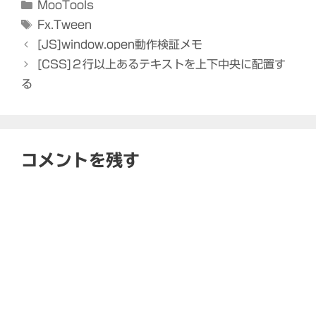
カ
MooTools
テ
タ
Fx.Tween
ゴ
グ
[JS]window.open動作検証メモ
リ
[CSS]２行以上あるテキストを上下中央に配置す
ー
る
コメントを残す