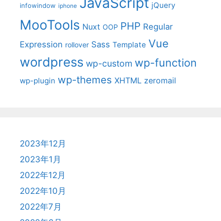
JavaScript
jQuery
infowindow
iphone
MooTools
PHP
Nuxt
Regular
OOP
Vue
Expression
Sass
Template
rollover
wordpress
wp-function
wp-custom
wp-themes
XHTML
zeromail
wp-plugin
2023年12月
2023年1月
2022年12月
2022年10月
2022年7月