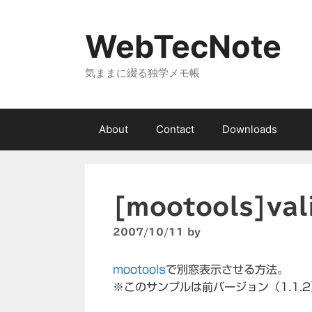
コ
ン
WebTecNote
テ
ン
気ままに綴る独学メモ帳
ツ
へ
ス
キ
About
Contact
Downloads
ッ
プ
[mootools]v
2007/10/11
by
mootools
で別窓表示させる方法。
※このサンプルは前バージョン（1.1.