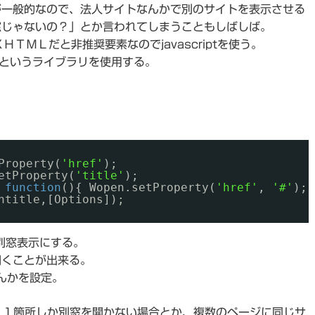
が一般的なので、法人サイトなんかで別のサイトを表示させる
窓じゃないの？」とか言われてしまうこともしばしば。
は、ＸＨＴＭＬだと非推奨要素なのでjavascriptを使う。
lsというライブラリを使用する。
Property(
'href'
);
etProperty(
'title'
);
 
function
(){ Wopen.setProperty(
'href'
, 
'#'
);
ntitle,[Options]);
で別窓表示にする。
開くことが出来る。
なんかを設定。
、１箇所しか別窓を開かない場合とか、複数のページに同じサ