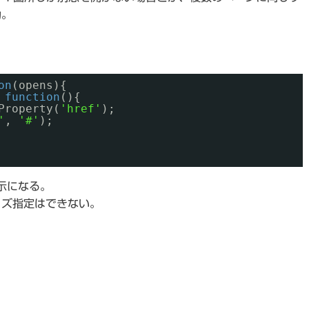
効。
on
(opens){
 
function
(){
Property(
'href'
);
'
, 
'#'
);
示になる。
イズ指定はできない。