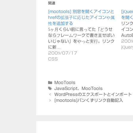
関連
[mootools] 別窓を開くアイコンと
[jQ
hrefの拡張子に応じたアイコンや属
を開
性を追加する
リン
5ヶ月くらい前に言ってた「どうせ
イコ
ならフレームワークで書き直せばい
Auto
いじゃない」をやっと実行。リンク
2009
に新…
jQuer
2009/07/17
CSS
カ
MooTools
テ
タ
JavaScript
、
MooTools
ゴ
グ
WordPressのエクスポートとインポート
リ
[mootools]パンくずリンク自動記入
ー