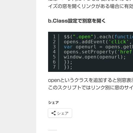
イズの窓を開くリンクがある場合に有
b.Class設定で別窓を開く
1
$$(
".open"
).each(
functi
2
opens.addEvent(
'click'
,
3
var
openurl = opens.get
4
opens.setProperty(
'href
5
window.open(openurl);
6
});
7
});
openというクラスを追加すると別窓表
このスクリプトではリンク別に窓のサ
シェア
シェア