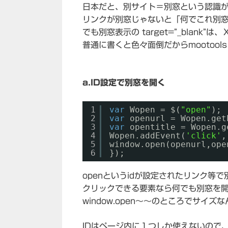
日本だと、別サイト＝別窓という認識
リンクが別窓じゃないと「何でこれ別
でも別窓表示の target=”_blank”
普通に書くと色々面倒だからmootoo
a.ID設定で別窓を開く
1
var
Wopen = $(
"open"
);
2
var
openurl = Wopen.get
3
var
opentitle = Wopen.g
4
Wopen.addEvent(
'click'
,
5
window.open(openurl,ope
6
});
openというidが設定されたリンク等
クリックできる要素なら何でも別窓を
window.open～～のところでサイズ
IDはページ内に１つしか使えないので