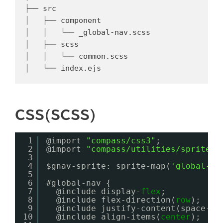
├── src

│   ├── component

│   │   └── _global-nav.scss

│   ├── scss

│   │   └── common.scss

CSS(SCSS)
1
@import 
"compass/css3"
;
2
@import 
"compass/utilities/sprites"
3
4
$gnav-sprite: sprite-map(
'global-na
5
6
#global-nav {
7
@include display-
flex
;
8
@include flex-direction(
row
);
9
@include justify-content(space-be
10
@include align-items(
center
);