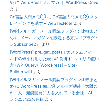
め
に
WordPress メルマガ ｜ WordPress Drive
より
Go言語入門メモ①
に
Go言語入門メモ② スク
レイピングを試す – WebTecNote
より
[WP]メルマガ・メール購読プラグイン比較まと
め
に
メールマガジンを設定する方法『プラグイ
ンSubscribe2』
より
[WordPress] pre_get_postsでカスタムフィー
ルドの値を利用した表示の制御
に
クエリの使い
方 (WP_Query) [WordPress] – Site-
Builder.wiki
より
[WP]メルマガ・メール購読プラグイン比較まと
め
に
WordPress 備忘録 メルマガ機能 | 大阪の
AI／人工知能開発に力を入れている会社｜AIエ
ンジニア25名在籍
より