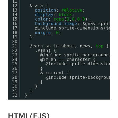
11
12
& > a {
13
position
: 
relative
;
14
display
: 
block
;
15
color
: 
rgba
(
0
,
0
,
0
,
0
);
16
background-image
: $gnav-sprite;
17
@include sprite-dimensions($gna
18
margin
: 
0
;
19
}
20
21
@each $n in about, news, 
top
{
22
.#{$n} {
23
@include sprite-background-po
24
@if $n == character {
25
@include sprite-dimensions(
26
}
27
&.current {
28
@include sprite-background-
29
}
30
}
31
}
32
}
HTML(EJS)