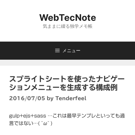
コ
ン
WebTecNote
テ
ン
気ままに綴る独学メモ帳
ツ
へ
ス
メニュー
キ
ッ
プ
スプライトシートを使ったナビゲー
ションメニューを生成する構成例
2016/07/05
by
Tenderfeel
gulp+ejs+sass …これは最早テンプレといっても過
言ではない…( ˘ω˘ )