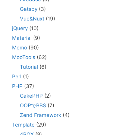
Gatsby
(3)
Vue&Nuxt
(19)
jQuery
(10)
Material
(9)
Memo
(90)
MooTools
(62)
Tutorial
(6)
Perl
(1)
PHP
(37)
CakePHP
(2)
OOPでBBS
(7)
Zend Framework
(4)
Template
(29)
4BOX
(8)