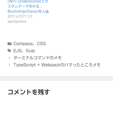
[WP] Underscoresでカ
スタムテーマを作る：
Bootstrap(Sass)導入編
2014/07/10
wordpress
カ
Compass
、
CSS
テ
タ
EJS
、
Gulp
ゴ
グ
ターミナルコマンドのメモ
リ
TypeScript + Webpackのハマったところメモ
ー
コメントを残す