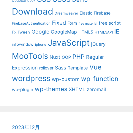
CodeSandbox
Download
Elastic
Firebase
Dreamweaver
Fixed
free script
Form
FirebaseAuthentication
free material
IE
Google
GoogleMap
HTML5
Fx.Tween
HTML5API
JavaScript
jQuery
infowindow
iphone
MooTools
PHP
Nuxt
Regular
OOP
Vue
Expression
Sass
Template
rollover
wordpress
wp-function
wp-custom
wp-themes
XHTML
zeromail
wp-plugin
2023年12月