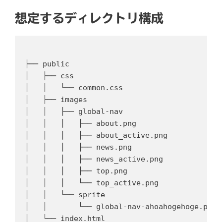
想定するディレクトリ構成
├── public

│   ├── css

│   │   └── common.css

│   ├── images

│   │   ├── global-nav

│   │   │   ├── about.png

│   │   │   ├── about_active.png

│   │   │   ├── news.png

│   │   │   ├── news_active.png

│   │   │   ├── top.png

│   │   │   └── top_active.png

│   │   └── sprite

│   │       └── global-nav-ahoahogehoge
│   └── index.html
