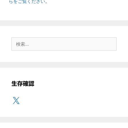
らをご覧ください
。
検
索:
生存確認
X