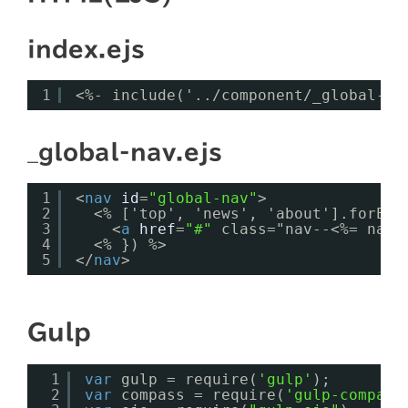
index.ejs
1
<%- include('../component/_global-na
_global-nav.ejs
1
<
nav
id
=
"global-nav"
>
2
<% ['top', 'news', 'about'].forEac
3
<
a
href
=
"#"
class="nav--<%= nav 
4
<% }) %>
5
</
nav
>
Gulp
1
var
gulp = require(
'gulp'
);
2
var
compass = require(
'gulp-compass