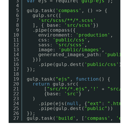
3
var
ejs = require(
"gulp-ejs"
);
4
5
gulp.task(
'compass'
, () => {
6
gulp.src([
7
'src/scss/**/*.scss'
8
], { base: 
'src/scss'
})
9
.pipe(compass({
10
environment: 
'production'
,
11
css: 
'public/css'
,
12
sass: 
'src/scss'
,
13
image: 
'public/images'
,
14
generated_images_path: 
'public/
15
}))
16
.pipe(gulp.dest(
'public/css'
));
17
});
18
19
gulp.task(
"ejs"
, 
function
() {
20
return
gulp.src(
21
[
"src/**/*.ejs"
,
'!'
+ 
"src/**
22
{base: 
'src'
}
23
)
24
.pipe(ejs(
null
, {
"ext"
: 
".html"
25
.pipe(gulp.dest(
"public"
))
26
});
27
gulp.task(
'build'
, [
'compass'
, 
'ejs