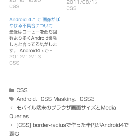
2012/12/20
2011/08/15
CSS
CSS
Android 4.* で 画像がぼ
やける不具合について
最近はコーヒーを飲む回
数より多くAndroid爆発
しろと言ってる気がしま
す。 Android4.xで…
2012/12/13
CSS
カ
CSS
テ
タ
Android
、
CSS Masking
、
CSS3
ゴ
グ
モバイル端末のブラウザ画面サイズとMedia
リ
Queries
ー
[CSS] border-radiusで作った半円がAndroid4で
歪む