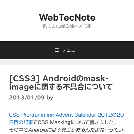
コ
ン
WebTecNote
テ
ン
気ままに綴る独学メモ帳
ツ
へ
ス
メニュー
キ
ッ
プ
[CSS3] Androidのmask-
imageに関する不具合について
2013/01/09
by
CSS Programming Advent Calendar 2012の20
日目の記事
でCSS Maskingについて書きました。
その中で
Androidには不具合があるんだよね…
ってい