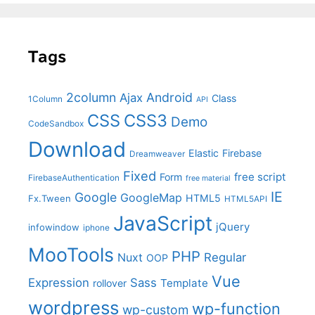
Tags
2column
Android
Ajax
Class
1Column
API
CSS
CSS3
Demo
CodeSandbox
Download
Elastic
Firebase
Dreamweaver
Fixed
free script
Form
FirebaseAuthentication
free material
IE
Google
GoogleMap
HTML5
Fx.Tween
HTML5API
JavaScript
jQuery
infowindow
iphone
MooTools
PHP
Nuxt
Regular
OOP
Vue
Expression
Sass
Template
rollover
wordpress
wp-function
wp-custom