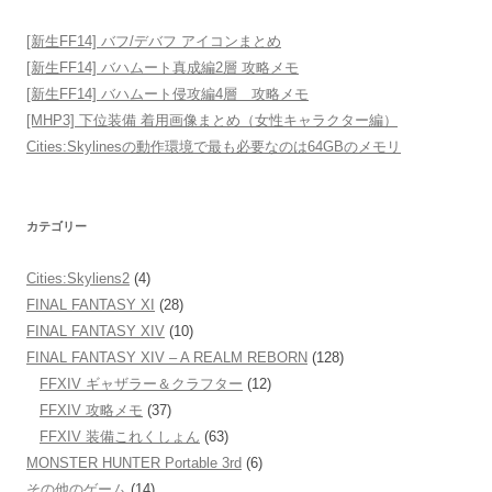
[新生FF14] バフ/デバフ アイコンまとめ
[新生FF14] バハムート真成編2層 攻略メモ
[新生FF14] バハムート侵攻編4層 攻略メモ
[MHP3] 下位装備 着用画像まとめ（女性キャラクター編）
Cities:Skylinesの動作環境で最も必要なのは64GBのメモリ
カテゴリー
Cities:Skyliens2
(4)
FINAL FANTASY XI
(28)
FINAL FANTASY XIV
(10)
FINAL FANTASY XIV – A REALM REBORN
(128)
FFXIV ギャザラー＆クラフター
(12)
FFXIV 攻略メモ
(37)
FFXIV 装備これくしょん
(63)
MONSTER HUNTER Portable 3rd
(6)
その他のゲーム
(14)