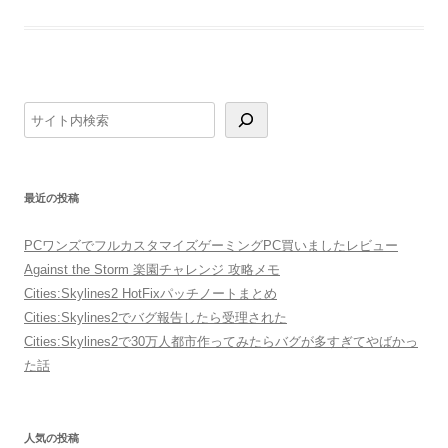
検
索
最近の投稿
PCワンズでフルカスタマイズゲーミングPC買いましたレビュー
Against the Storm 楽園チャレンジ 攻略メモ
Cities:Skylines2 HotFixパッチノートまとめ
Cities:Skylines2でバグ報告したら受理された
Cities:Skylines2で30万人都市作ってみたらバグが多すぎてやばかっ
た話
人気の投稿