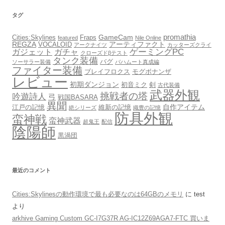
タグ
promathia
GameCam
Cities:Skylines
Fraps
featured
Nile Online
REGZA
アーティファクト
VOCALOID
アークナイツ
カッターズクライ
ゲーミングPC
ガジェット
ガチャ
クローズドβテスト
タンク装備
バグ
ソーサラー装備
バハムート真成編
ファイター装備
ブレイフロクス
モグボナンザ
レビュー
初期ダンジョン
初音ミク
剣
古代装備
武器外観
挑戦者の塔
吟遊詩人
弓
戦国BASARA
異聞
自作アイテム
江戸の記憶
維新の記憶
絶シリーズ
織豊の記憶
防具外観
蛮神戦
蛮神武器
超鬼王
配信
陰陽師
黒渦団
最近のコメント
Cities:Skylinesの動作環境で最も必要なのは64GBのメモリ
に
test
より
arkhive Gaming Custom GC-I7G37R AG-IC12Z69AGA7-FTC 買いま