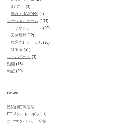
βテスト
(3)
無双・BASARA
(4)
ソーシャルゲーム
(109)
ミリオンチェイン
(20)
刀剣乱舞
(12)
艦隊これくしょん
(16)
陰陽師
(51)
マクパペット
(9)
動画
(15)
雑記
(29)
PAGES
陰陽師百戦管理
FF14タイトルギャラリー
自作マクパペット配布