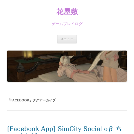
コ
ン
花屋敷
テ
ン
ツ
へ
ゲームプレイログ
ス
キ
ッ
プ
メニュー
「
FACEBOOK
」タグアーカイブ
[Facebook App] SimCity Social oβ ち