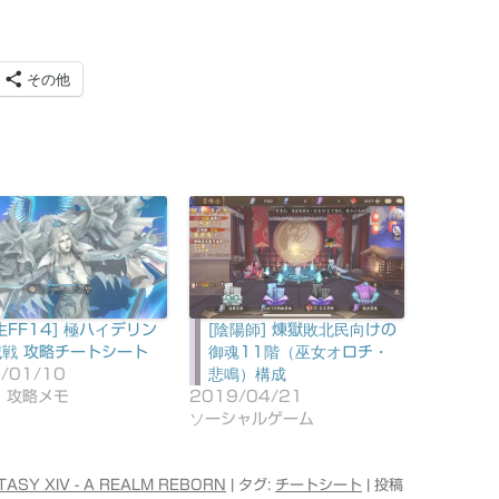
その他
生FF14] 極ハイデリン
[陰陽師] 煉獄敗北民向けの
滅戦 攻略チートシート
御魂11階（巫女オロチ・
/01/10
悲鳴）構成
V 攻略メモ
2019/04/21
ソーシャルゲーム
TASY XIV - A REALM REBORN
| タグ:
チートシート
| 投稿