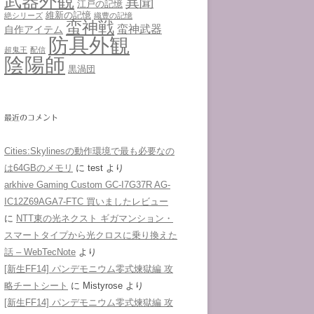
武器外観
異聞
江戸の記憶
維新の記憶
絶シリーズ
織豊の記憶
蛮神戦
蛮神武器
自作アイテム
防具外観
超鬼王
配信
陰陽師
黒渦団
最近のコメント
Cities:Skylinesの動作環境で最も必要なの
は64GBのメモリ
に
test
より
arkhive Gaming Custom GC-I7G37R AG-
IC12Z69AGA7-FTC 買いましたレビュー
に
NTT東の光ネクスト ギガマンション・
スマートタイプから光クロスに乗り換えた
話 – WebTecNote
より
[新生FF14] パンデモニウム零式煉獄編 攻
略チートシート
に
Mistyrose
より
[新生FF14] パンデモニウム零式煉獄編 攻