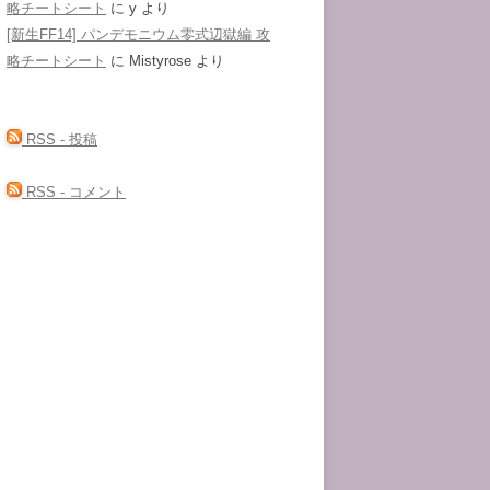
略チートシート
に
y
より
[新生FF14] パンデモニウム零式辺獄編 攻
略チートシート
に
Mistyrose
より
RSS - 投稿
RSS - コメント