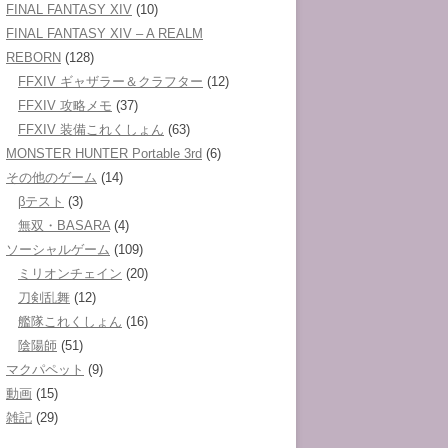
FINAL FANTASY XIV
(10)
FINAL FANTASY XIV – A REALM
REBORN
(128)
FFXIV ギャザラー＆クラフター
(12)
FFXIV 攻略メモ
(37)
FFXIV 装備これくしょん
(63)
MONSTER HUNTER Portable 3rd
(6)
その他のゲーム
(14)
βテスト
(3)
無双・BASARA
(4)
ソーシャルゲーム
(109)
ミリオンチェイン
(20)
刀剣乱舞
(12)
艦隊これくしょん
(16)
陰陽師
(51)
マクパペット
(9)
動画
(15)
雑記
(29)