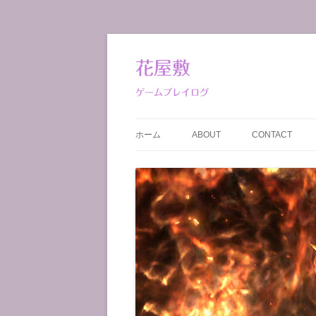
コ
ン
テ
花屋敷
ン
ツ
へ
ゲームプレイログ
ス
キ
ッ
プ
ホーム
ABOUT
CONTACT