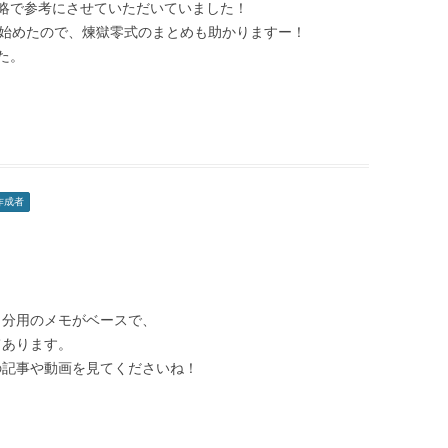
略で参考にさせていただいていました！
み始めたので、煉獄零式のまとめも助かりますー！
た。
作成者
！
自分用のメモがベースで、
てあります。
の記事や動画を見てくださいね！