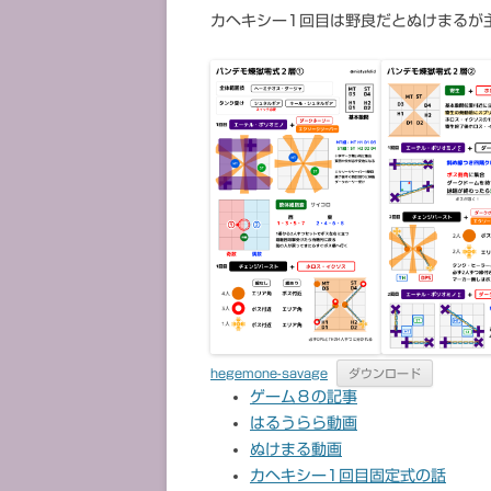
カヘキシー1回目は野良だとぬけまるが
hegemone-savage
ダウンロード
ゲーム８の記事
はるうらら動画
ぬけまる動画
カヘキシー1回目固定式の話