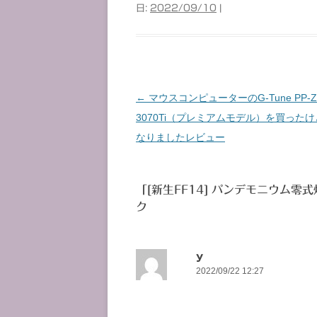
日:
2022/09/10
|
←
マウスコンピューターのG-Tune PP-Z
投
3070Ti（プレミアムモデル）を買った
稿
なりましたレビュー
ナ
ビ
ゲ
「
[新生FF14] パンデモニウム零
ー
ク
シ
ョ
ン
y
2022/09/22 12:27