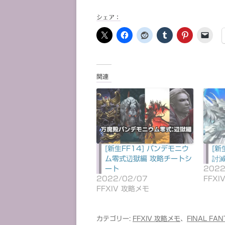
シェア：
関連
[新生FF14] パンデモニウ
[新
ム零式辺獄編 攻略チートシ
討
ート
2022
2022/02/07
FFXI
FFXIV 攻略メモ
カテゴリー:
FFXIV 攻略メモ
、
FINAL FAN