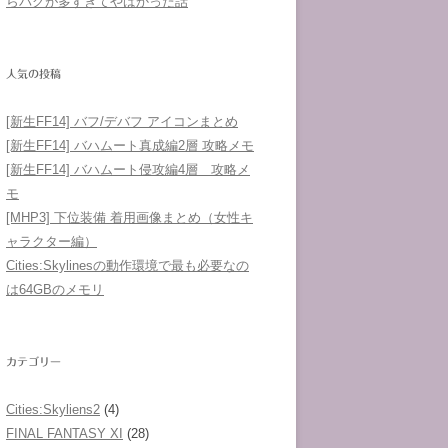
らバグが多すぎてやばかった話
人気の投稿
[新生FF14] バフ/デバフ アイコンまとめ
[新生FF14] バハムート真成編2層 攻略メモ
[新生FF14] バハムート侵攻編4層 攻略メ
モ
[MHP3] 下位装備 着用画像まとめ（女性キ
ャラクター編）
Cities:Skylinesの動作環境で最も必要なの
は64GBのメモリ
カテゴリー
Cities:Skyliens2
(4)
FINAL FANTASY XI
(28)