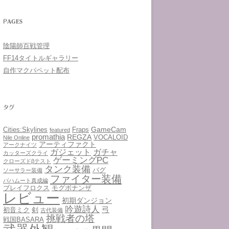
PAGES
陰陽師百戦管理
FF14タイトルギャラリー
自作マクパペット配布
タグ
GameCam
Cities:Skylines
Fraps
featured
promathia
REGZA
VOCALOID
Nile Online
アーティファクト
アークナイツ
ガジェット
ガチャ
カッターズクライ
ゲーミングPC
クローズドβテスト
タンク装備
バグ
ソーサラー装備
ファイター装備
バハムート真成編
ブレイフロクス
モグボナンザ
レビュー
初期ダンジョン
吟遊詩人
弓
初音ミク
剣
古代装備
挑戦者の塔
戦国BASARA