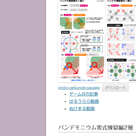
proto-carbuncle-savage
ダウンロード
ゲーム8の記事
はるうらら動画
ぬけまる動画
パンデモニウム零式煉獄編2層