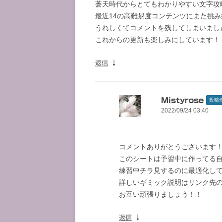
蒼天時代からとてもわかりやすい文字攻
最近14の高難易度コンテンツにまた挑
うれしくてコメントを残してしまいまし
これからの更新も楽しみにしています！
↓
返信
Mistyrose
投稿
2022/09/24 03:40
コメントありがとうございます
このシートは予習中に作ってる
練習中チラ見するのに最適化し
詳しいギミック説明はリンク先
お互い頑張りましょう！！
↓
返信