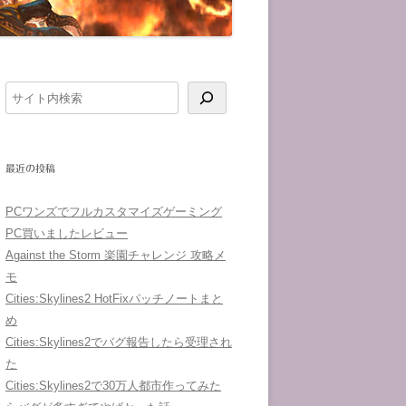
検
索
最近の投稿
PCワンズでフルカスタマイズゲーミング
PC買いましたレビュー
Against the Storm 楽園チャレンジ 攻略メ
モ
Cities:Skylines2 HotFixパッチノートまと
め
Cities:Skylines2でバグ報告したら受理され
た
Cities:Skylines2で30万人都市作ってみた