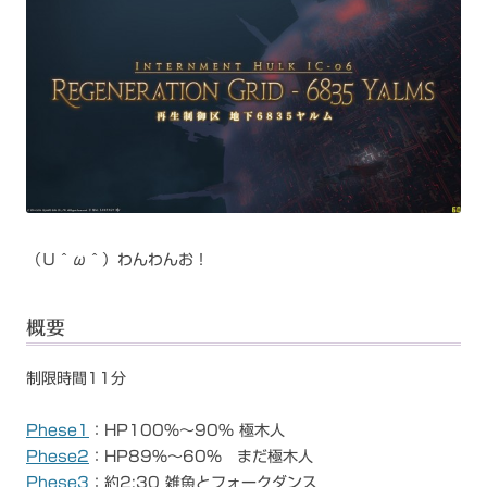
（Ｕ＾ω＾）わんわんお！
概要
制限時間11分
Phese1
：HP100%～90% 極木人
Phese2
：HP89%～60% まだ極木人
Phese3
：約2:30 雑魚とフォークダンス