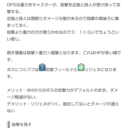
DPSは重力をキャスターが、砲撃を近接と詩人が受け持って攻
撃する。
近接と詩人は頭割りダメージ分散があるので砲撃の真後ろに集
まっておく。
砲撃より重力の方が柔らかめなので３：１くらいでちょうどい
い感じ。
倒す順番は砲撃＞重力＞雷撃となります。これはHPが多い順で
す。
ボスにつくバフは
防御フィールドと
リジェネになりま
す。
メリット：W4からのボスの攻撃力がデフォルトのまま。ダメ
ージ軽減がない。
デメリット：リジェネがつく。接近してないとダメージが通ら
ない
砲撃を残す