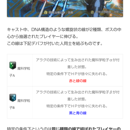
キャスト中、DNA構造のような螺旋状の線が2種類、ボスの中
心から抽選されたプレイヤーに伸びる。
この線は下記デバフが付いた人同士を結ぶものです。
アラグの技術によって生み出された魔科学粒子αが付
着した状態。
魔科学粒
特定の条件下でＨＰが徐々に失われる。
子Α
赤と緑の線
アラグの技術によって生み出された魔科学粒子βが付
着した状態。
魔科学粒
特定の条件下でＨＰが徐々に失われる。
子Β
黒と青の線
特定の条件下というのは
同じ種類の線で結ばれたプレイヤーの