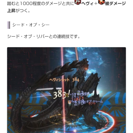
踏むと1000程度のダメージと共に
ヘヴィ
＋
被ダメージ
上昇
がつく。
シード・オブ・シー
シード・オブ・リバーとの連続技です。