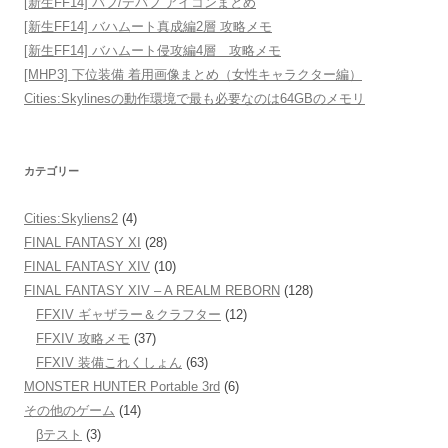
[新生FF14] バフ/デバフ アイコンまとめ
[新生FF14] バハムート真成編2層 攻略メモ
[新生FF14] バハムート侵攻編4層 攻略メモ
[MHP3] 下位装備 着用画像まとめ（女性キャラクター編）
Cities:Skylinesの動作環境で最も必要なのは64GBのメモリ
カテゴリー
Cities:Skyliens2
(4)
FINAL FANTASY XI
(28)
FINAL FANTASY XIV
(10)
FINAL FANTASY XIV – A REALM REBORN
(128)
FFXIV ギャザラー＆クラフター
(12)
FFXIV 攻略メモ
(37)
FFXIV 装備これくしょん
(63)
MONSTER HUNTER Portable 3rd
(6)
その他のゲーム
(14)
βテスト
(3)