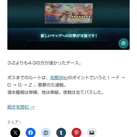
3-2よりも4-3の方が速かったデース。
ボスまでのルートは、
攻略Wiki
のポイントでいうと I → F →
D → G → Z 。悪夢の５連戦。
潜水艦戦は単横、他は単縦。夜戦は全てパスした。
続きを読む
→
シェア：