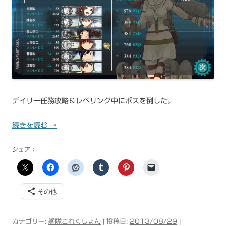
デイリー任務攻略＆レベリング中にボスを倒した。
続きを読む
→
シェア：
その他
カテゴリー:
艦隊これくしょん
| 投稿日:
2013/08/29
|