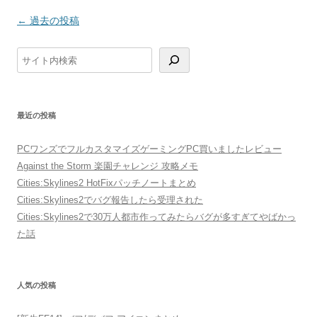
投
←
過去の投稿
稿
検
ナ
索
ビ
ゲ
最近の投稿
ー
シ
PCワンズでフルカスタマイズゲーミングPC買いましたレビュー
ョ
Against the Storm 楽園チャレンジ 攻略メモ
ン
Cities:Skylines2 HotFixパッチノートまとめ
Cities:Skylines2でバグ報告したら受理された
Cities:Skylines2で30万人都市作ってみたらバグが多すぎてやばかっ
た話
人気の投稿