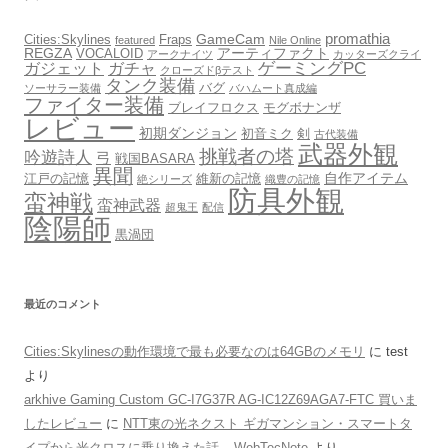
promathia
GameCam
Cities:Skylines
Fraps
featured
Nile Online
REGZA
アーティファクト
VOCALOID
アークナイツ
カッターズクライ
ゲーミングPC
ガジェット
ガチャ
クローズドβテスト
タンク装備
バグ
ソーサラー装備
バハムート真成編
ファイター装備
ブレイフロクス
モグボナンザ
レビュー
初期ダンジョン
初音ミク
剣
古代装備
武器外観
挑戦者の塔
吟遊詩人
弓
戦国BASARA
異聞
自作アイテム
江戸の記憶
維新の記憶
絶シリーズ
織豊の記憶
防具外観
蛮神戦
蛮神武器
超鬼王
配信
陰陽師
黒渦団
最近のコメント
Cities:Skylinesの動作環境で最も必要なのは64GBのメモリ
に
test
より
arkhive Gaming Custom GC-I7G37R AG-IC12Z69AGA7-FTC 買いま
したレビュー
に
NTT東の光ネクスト ギガマンション・スマートタ
イプから光クロスに乗り換えた話 – WebTecNote
より