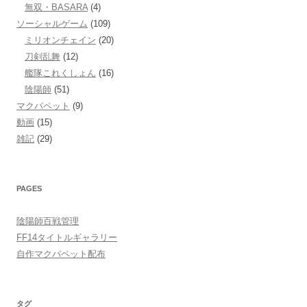
無双・BASARA
(4)
ソーシャルゲーム
(109)
ミリオンチェイン
(20)
刀剣乱舞
(12)
艦隊これくしょん
(16)
陰陽師
(51)
マクパペット
(9)
動画
(15)
雑記
(29)
PAGES
陰陽師百戦管理
FF14タイトルギャラリー
自作マクパペット配布
タグ