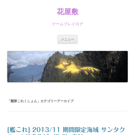
コ
ン
花屋敷
テ
ン
ツ
へ
ゲームプレイログ
ス
キ
ッ
プ
メニュー
「
艦隊これくしょん
」カテゴリーアーカイブ
[艦これ] 2013/11 期間限定海域 サンタク