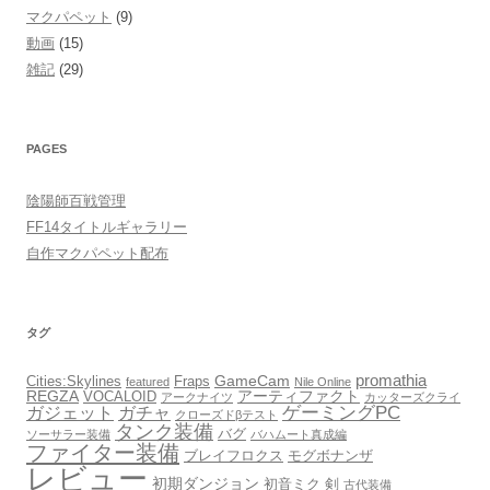
マクパペット
(9)
動画
(15)
雑記
(29)
PAGES
陰陽師百戦管理
FF14タイトルギャラリー
自作マクパペット配布
タグ
promathia
GameCam
Cities:Skylines
Fraps
featured
Nile Online
REGZA
アーティファクト
VOCALOID
アークナイツ
カッターズクライ
ゲーミングPC
ガジェット
ガチャ
クローズドβテスト
タンク装備
バグ
ソーサラー装備
バハムート真成編
ファイター装備
ブレイフロクス
モグボナンザ
レビュー
初期ダンジョン
初音ミク
剣
古代装備