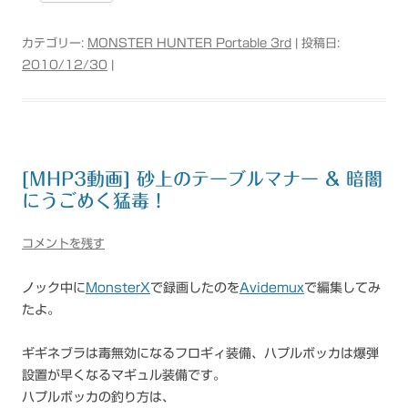
カテゴリー:
MONSTER HUNTER Portable 3rd
| 投稿日:
2010/12/30
|
[MHP3動画] 砂上のテーブルマナー & 暗闇
にうごめく猛毒！
コメントを残す
ノック中に
MonsterX
で録画したのを
Avidemux
で編集してみ
たよ。
ギギネブラは毒無効になるフロギィ装備、ハプルボッカは爆弾
設置が早くなるマギュル装備です。
ハプルボッカの釣り方は、