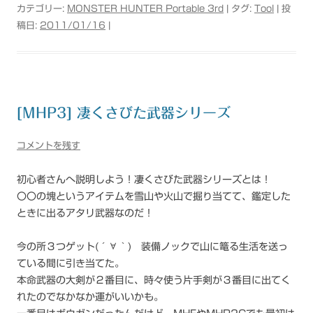
カテゴリー:
MONSTER HUNTER Portable 3rd
| タグ:
Tool
| 投
稿日:
2011/01/16
|
[MHP3] 凄くさびた武器シリーズ
コメントを残す
初心者さんへ説明しよう！凄くさびた武器シリーズとは！
〇〇の塊というアイテムを雪山や火山で掘り当てて、鑑定した
ときに出るアタリ武器なのだ！
今の所３つゲット(´∀｀) 装備ノックで山に篭る生活を送っ
ている間に引き当てた。
本命武器の大剣が２番目に、時々使う片手剣が３番目に出てく
れたのでなかなか運がいいかも。