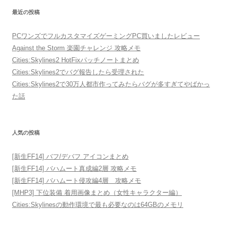
最近の投稿
PCワンズでフルカスタマイズゲーミングPC買いましたレビュー
Against the Storm 楽園チャレンジ 攻略メモ
Cities:Skylines2 HotFixパッチノートまとめ
Cities:Skylines2でバグ報告したら受理された
Cities:Skylines2で30万人都市作ってみたらバグが多すぎてやばかっ
た話
人気の投稿
[新生FF14] バフ/デバフ アイコンまとめ
[新生FF14] バハムート真成編2層 攻略メモ
[新生FF14] バハムート侵攻編4層 攻略メモ
[MHP3] 下位装備 着用画像まとめ（女性キャラクター編）
Cities:Skylinesの動作環境で最も必要なのは64GBのメモリ