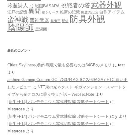
武器外観
挑戦者の塔
吟遊詩人
弓
戦国BASARA
異聞
自作アイテム
江戸の記憶
維新の記憶
絶シリーズ
織豊の記憶
防具外観
蛮神戦
蛮神武器
超鬼王
配信
陰陽師
黒渦団
最近のコメント
Cities:Skylinesの動作環境で最も必要なのは64GBのメモリ
に
test
より
arkhive Gaming Custom GC-I7G37R AG-IC12Z69AGA7-FTC 買いま
したレビュー
に
NTT東の光ネクスト ギガマンション・スマートタ
イプから光クロスに乗り換えた話 – WebTecNote
より
[新生FF14] パンデモニウム零式煉獄編 攻略チートシート
に
Mistyrose
より
[新生FF14] パンデモニウム零式煉獄編 攻略チートシート
に
y
より
[新生FF14] パンデモニウム零式辺獄編 攻略チートシート
に
Mistyrose
より