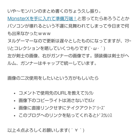
いや～モンハンのまとめ書くのちょう久し振り。
MonsterXを手に入れて準備万端！
と思ってたらあろうことか
パソコンが壊れるという不運に見舞われてしまって今日まで何
も出来なかったｗｗｗ
ヌルゲーマーなので更新は遅々としたものになってますが、ﾏﾀｰ
ﾘとコレクションを晒していくつもりです(`･ω･´)
左が剣士の画像、右がガンナーの画像です。頭装備は剣士がヘ
ルム、ガンナーはキャップで統一しています。
画像の二次使用をしたいという方がもしいたら
コメントで使用先のURLを教えてｸﾚｸﾚ
画像下のコピーライトは消さないでﾎｽｨ
画像に直接リンクせずにテイクアウトﾌﾟﾘｰｽﾞ
このブログへのリンクを貼ってくれるとﾄﾞｽｳﾚｼｽ
以上４点よろしくお願いします(´∀｀)