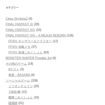
カテゴリー
Cities:Skyliens2
(4)
FINAL FANTASY XI
(28)
FINAL FANTASY XIV
(10)
FINAL FANTASY XIV – A REALM REBORN
(128)
FFXIV ギャザラー＆クラフター
(12)
FFXIV 攻略メモ
(37)
FFXIV 装備これくしょん
(63)
MONSTER HUNTER Portable 3rd
(6)
その他のゲーム
(14)
βテスト
(3)
無双・BASARA
(4)
ソーシャルゲーム
(109)
ミリオンチェイン
(20)
刀剣乱舞
(12)
艦隊これくしょん
(16)
陰陽師
(51)