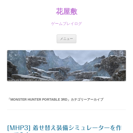
コ
ン
花屋敷
テ
ン
ツ
へ
ゲームプレイログ
ス
キ
ッ
プ
メニュー
「
MONSTER HUNTER PORTABLE 3RD
」カテゴリーアーカイブ
[MHP3] 着せ替え装備シミュレーターを作