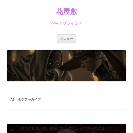
コ
ン
花屋敷
テ
ン
ツ
へ
ゲームプレイログ
ス
キ
ッ
プ
メニュー
「
A3
」タグアーカイブ