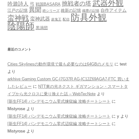
武器外観
挑戦者の塔
吟遊詩人
弓
戦国BASARA
異聞
自作アイテム
江戸の記憶
維新の記憶
絶シリーズ
織豊の記憶
防具外観
蛮神戦
蛮神武器
超鬼王
配信
陰陽師
黒渦団
最近のコメント
Cities:Skylinesの動作環境で最も必要なのは64GBのメモリ
に
test
より
arkhive Gaming Custom GC-I7G37R AG-IC12Z69AGA7-FTC 買いま
したレビュー
に
NTT東の光ネクスト ギガマンション・スマートタ
イプから光クロスに乗り換えた話 – WebTecNote
より
[新生FF14] パンデモニウム零式煉獄編 攻略チートシート
に
Mistyrose
より
[新生FF14] パンデモニウム零式煉獄編 攻略チートシート
に
y
より
[新生FF14] パンデモニウム零式辺獄編 攻略チートシート
に
Mistyrose
より