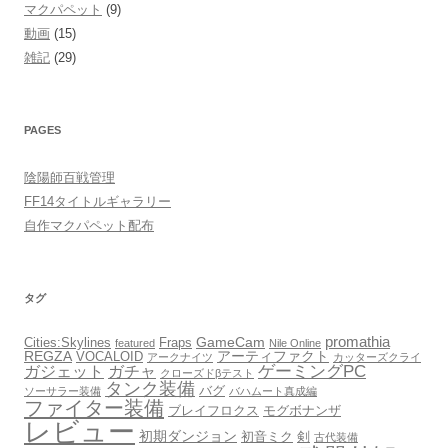
マクパペット
(9)
動画
(15)
雑記
(29)
PAGES
陰陽師百戦管理
FF14タイトルギャラリー
自作マクパペット配布
タグ
promathia
GameCam
Cities:Skylines
Fraps
featured
Nile Online
REGZA
アーティファクト
VOCALOID
アークナイツ
カッターズクライ
ゲーミングPC
ガジェット
ガチャ
クローズドβテスト
タンク装備
バグ
ソーサラー装備
バハムート真成編
ファイター装備
ブレイフロクス
モグボナンザ
レビュー
初期ダンジョン
初音ミク
剣
古代装備