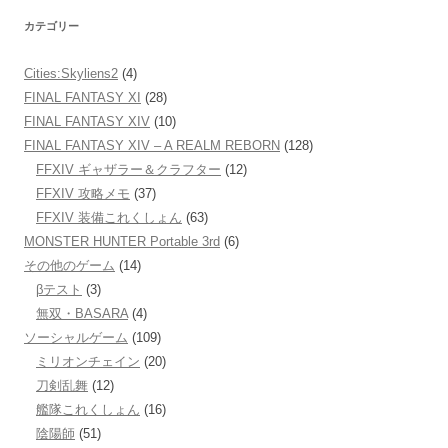
カテゴリー
Cities:Skyliens2
(4)
FINAL FANTASY XI
(28)
FINAL FANTASY XIV
(10)
FINAL FANTASY XIV – A REALM REBORN
(128)
FFXIV ギャザラー＆クラフター
(12)
FFXIV 攻略メモ
(37)
FFXIV 装備これくしょん
(63)
MONSTER HUNTER Portable 3rd
(6)
その他のゲーム
(14)
βテスト
(3)
無双・BASARA
(4)
ソーシャルゲーム
(109)
ミリオンチェイン
(20)
刀剣乱舞
(12)
艦隊これくしょん
(16)
陰陽師
(51)