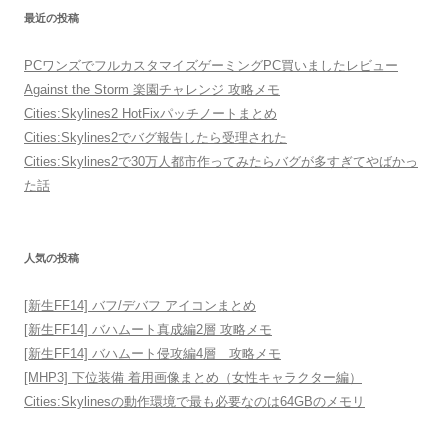
最近の投稿
PCワンズでフルカスタマイズゲーミングPC買いましたレビュー
Against the Storm 楽園チャレンジ 攻略メモ
Cities:Skylines2 HotFixパッチノートまとめ
Cities:Skylines2でバグ報告したら受理された
Cities:Skylines2で30万人都市作ってみたらバグが多すぎてやばかっ
た話
人気の投稿
[新生FF14] バフ/デバフ アイコンまとめ
[新生FF14] バハムート真成編2層 攻略メモ
[新生FF14] バハムート侵攻編4層 攻略メモ
[MHP3] 下位装備 着用画像まとめ（女性キャラクター編）
Cities:Skylinesの動作環境で最も必要なのは64GBのメモリ