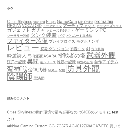
タグ
promathia
GameCam
Cities:Skylines
Fraps
featured
Nile Online
REGZA
アーティファクト
VOCALOID
アークナイツ
カッターズクライ
ゲーミングPC
ガジェット
ガチャ
クローズドβテスト
タンク装備
バグ
ソーサラー装備
バハムート真成編
ファイター装備
ブレイフロクス
モグボナンザ
レビュー
初期ダンジョン
初音ミク
剣
古代装備
武器外観
挑戦者の塔
吟遊詩人
弓
戦国BASARA
異聞
自作アイテム
江戸の記憶
維新の記憶
絶シリーズ
織豊の記憶
防具外観
蛮神戦
蛮神武器
超鬼王
配信
陰陽師
黒渦団
最近のコメント
Cities:Skylinesの動作環境で最も必要なのは64GBのメモリ
に
test
より
arkhive Gaming Custom GC-I7G37R AG-IC12Z69AGA7-FTC 買いま