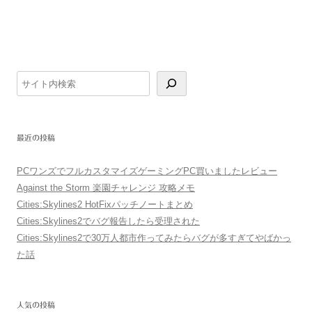
検
索
最近の投稿
PCワンズでフルカスタマイズゲーミングPC買いましたレビュー
Against the Storm 楽園チャレンジ 攻略メモ
Cities:Skylines2 HotFixパッチノートまとめ
Cities:Skylines2でバグ報告したら受理された
Cities:Skylines2で30万人都市作ってみたらバグが多すぎてやばかっ
た話
人気の投稿