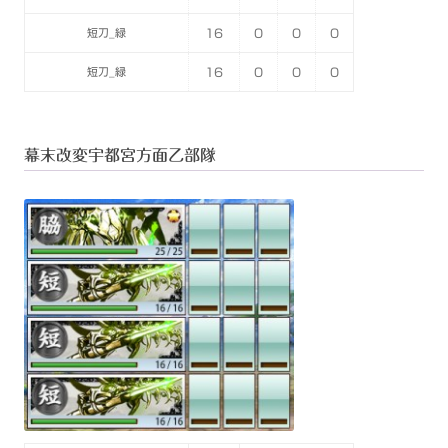
短刀_緑
16
0
0
0
短刀_緑
16
0
0
0
幕末改変宇都宮方面乙部隊