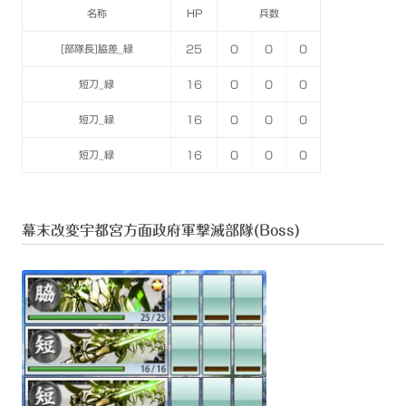
名称
HP
兵数
[部隊長]脇差_緑
25
0
0
0
短刀_緑
16
0
0
0
短刀_緑
16
0
0
0
短刀_緑
16
0
0
0
幕末改変宇都宮方面政府軍撃滅部隊(Boss)