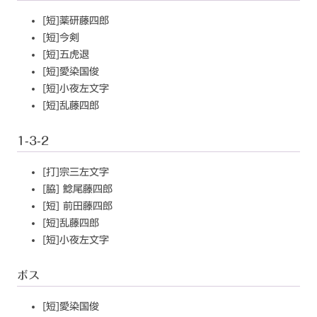
[短]薬研藤四郎
[短]今剣
[短]五虎退
[短]愛染国俊
[短]小夜左文字
[短]乱藤四郎
1-3-2
[打]宗三左文字
[脇] 鯰尾藤四郎
[短] 前田藤四郎
[短]乱藤四郎
[短]小夜左文字
ボス
[短]愛染国俊