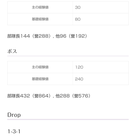
主の経験値
30
基礎経験値
80
部隊長144（誉288）, 他96（誉192）
ボス
主の経験値
120
基礎経験値
240
部隊長432（誉864）, 他288（誉576）
Drop
1-3-1