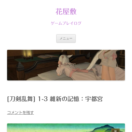
コ
ン
テ
花屋敷
ン
ツ
へ
ゲームプレイログ
ス
キ
ッ
プ
メニュー
[刀剣乱舞] 1-3 維新の記憶：宇都宮
コメントを残す