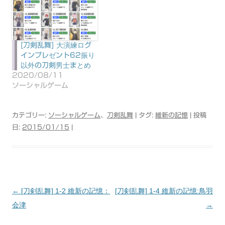
[刀剣乱舞] 大演練ログ
インプレゼント62振り
以外の刀剣男士まとめ
2020/08/11
ソーシャルゲーム
カテゴリー:
ソーシャルゲーム
、
刀剣乱舞
| タグ:
維新の記憶
| 投稿
日:
2015/01/15
|
←
[刀剣乱舞] 1-2 維新の記憶：
[刀剣乱舞] 1-4 維新の記憶:鳥羽
投
会津
→
稿
ナ