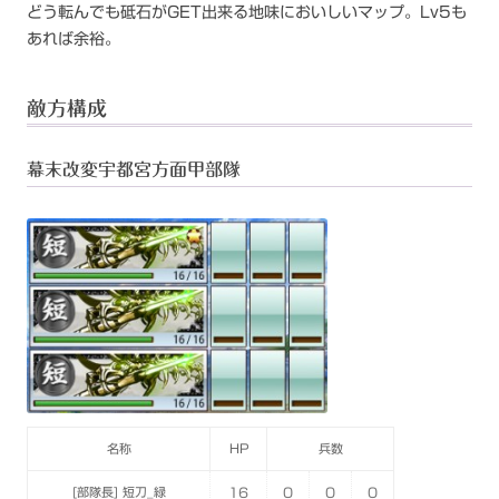
どう転んでも砥石がGET出来る地味においしいマップ。Lv5も
あれば余裕。
敵方構成
幕末改変宇都宮方面甲部隊
名称
HP
兵数
[部隊長] 短刀_緑
16
0
0
0