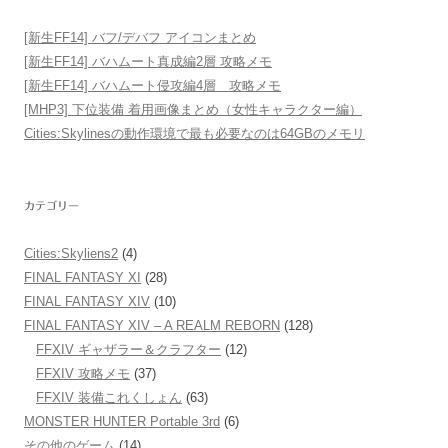
[新生FF14] バフ/デバフ アイコンまとめ
[新生FF14] バハムート真成編2層 攻略メモ
[新生FF14] バハムート侵攻編4層 攻略メモ
[MHP3] 下位装備 着用画像まとめ（女性キャラクター編）
Cities:Skylinesの動作環境で最も必要なのは64GBのメモリ
カテゴリー
Cities:Skyliens2
(4)
FINAL FANTASY XI
(28)
FINAL FANTASY XIV
(10)
FINAL FANTASY XIV – A REALM REBORN
(128)
FFXIV ギャザラー＆クラフター
(12)
FFXIV 攻略メモ
(37)
FFXIV 装備これくしょん
(63)
MONSTER HUNTER Portable 3rd
(6)
その他のゲーム
(14)