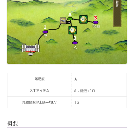
難易度
★
入手アイテム
A：砥石x10
経験値取得上限平均LV
13
概要