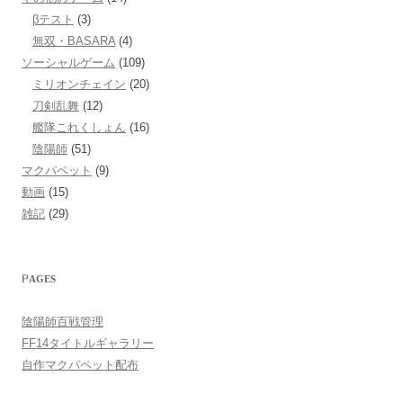
βテスト
(3)
無双・BASARA
(4)
ソーシャルゲーム
(109)
ミリオンチェイン
(20)
刀剣乱舞
(12)
艦隊これくしょん
(16)
陰陽師
(51)
マクパペット
(9)
動画
(15)
雑記
(29)
PAGES
陰陽師百戦管理
FF14タイトルギャラリー
自作マクパペット配布