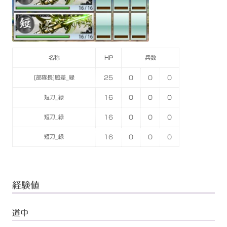
名称
HP
兵数
[部隊長]脇差_緑
25
0
0
0
短刀_緑
16
0
0
0
短刀_緑
16
0
0
0
短刀_緑
16
0
0
0
経験値
道中