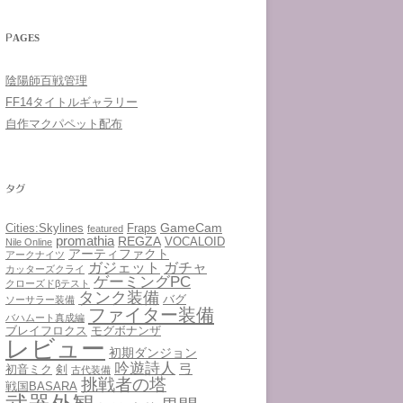
PAGES
陰陽師百戦管理
FF14タイトルギャラリー
自作マクパペット配布
タグ
GameCam
Cities:Skylines
Fraps
featured
promathia
REGZA
VOCALOID
Nile Online
アーティファクト
アークナイツ
ガジェット
ガチャ
カッターズクライ
ゲーミングPC
クローズドβテスト
タンク装備
バグ
ソーサラー装備
ファイター装備
バハムート真成編
ブレイフロクス
モグボナンザ
レビュー
初期ダンジョン
吟遊詩人
弓
初音ミク
剣
古代装備
挑戦者の塔
戦国BASARA