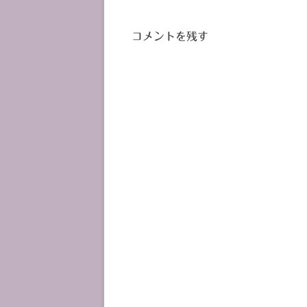
稿
ナ
コメントを残す
ビ
ゲ
ー
シ
ョ
ン