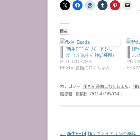
関連
[新生FF14] バードシリー
[新
ズ （吟遊詩人 神話装備）
ま
2014/02/28
2014
FFXIV 装備これくしょん
FFX
カテゴリー:
FFXIV 装備これくしょん
、
FI
魔導書
| 投稿日:
2014/05/04
|
←
[新生FF14]極リヴァイアサン討滅戦
投