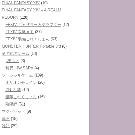
FINAL FANTASY XIV
(10)
FINAL FANTASY XIV – A REALM
REBORN
(128)
FFXIV ギャザラー＆クラフター
(12)
FFXIV 攻略メモ
(37)
FFXIV 装備これくしょん
(63)
MONSTER HUNTER Portable 3rd
(6)
その他のゲーム
(14)
βテスト
(3)
無双・BASARA
(4)
ソーシャルゲーム
(109)
ミリオンチェイン
(20)
刀剣乱舞
(12)
艦隊これくしょん
(16)
陰陽師
(51)
マクパペット
(9)
動画
(15)
雑記
(29)