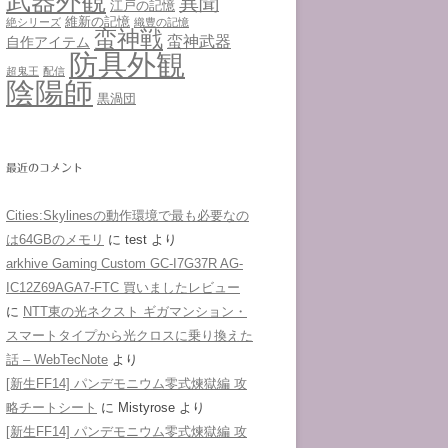
武器外観
異聞
江戸の記憶
維新の記憶
絶シリーズ
織豊の記憶
蛮神戦
蛮神武器
自作アイテム
防具外観
超鬼王
配信
陰陽師
黒渦団
最近のコメント
Cities:Skylinesの動作環境で最も必要なの
は64GBのメモリ
に
test
より
arkhive Gaming Custom GC-I7G37R AG-
IC12Z69AGA7-FTC 買いましたレビュー
に
NTT東の光ネクスト ギガマンション・
スマートタイプから光クロスに乗り換えた
話 – WebTecNote
より
[新生FF14] パンデモニウム零式煉獄編 攻
略チートシート
に
Mistyrose
より
[新生FF14] パンデモニウム零式煉獄編 攻