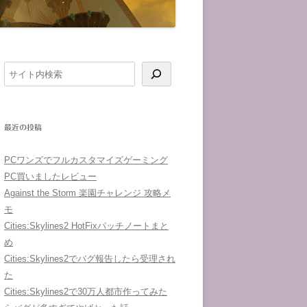
検
索
最近の投稿
PCワンズでフルカスタマイズゲーミング
PC買いましたレビュー
Against the Storm 楽園チャレンジ 攻略メ
モ
Cities:Skylines2 HotFixパッチノートまと
め
Cities:Skylines2でバグ報告したら受理され
た
Cities:Skylines2で30万人都市作ってみた