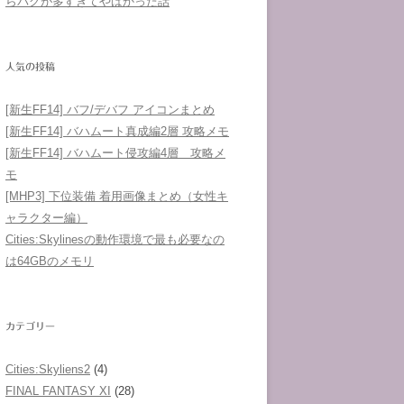
らバグが多すぎてやばかった話
人気の投稿
[新生FF14] バフ/デバフ アイコンまとめ
[新生FF14] バハムート真成編2層 攻略メモ
[新生FF14] バハムート侵攻編4層 攻略メ
モ
[MHP3] 下位装備 着用画像まとめ（女性キ
ャラクター編）
Cities:Skylinesの動作環境で最も必要なの
は64GBのメモリ
カテゴリー
Cities:Skyliens2
(4)
FINAL FANTASY XI
(28)