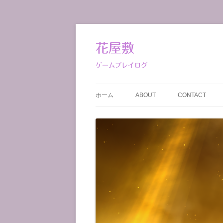
コ
ン
テ
花屋敷
ン
ツ
へ
ゲームプレイログ
ス
キ
ッ
プ
ホーム
ABOUT
CONTACT