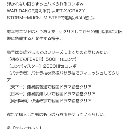
弾かれない限りずっとハメられるコンボｗ
WAR DANCE覚える前はJET-X/CRAZY
STORM→MUGNUM STEPで追尾がいい感じ。
対幸村エンドはとりあえず1回クリアしてから2週目以降に大阪
城に急襲すると発生する様子。
称号は英雄外伝までのシリーズに出てたのと同じみたい。
【初めてのFEVER】500Hitsコンボ
【コンボマスター】2000Hitsコンボ
【バサラ者】バサラ技or究極バサラ技でフィニッシュしてクリ
ア
【天下一】難易度普通で戦国ドラマ絵巻クリア
【日本一】難易度難しいで戦国ドラマ絵巻クリア
【奥州筆頭】伊達政宗で戦国ドラマ絵巻クリア
遅れて購入した妹はもっぱらお市を使っているらしい。
私「なんでお市？」