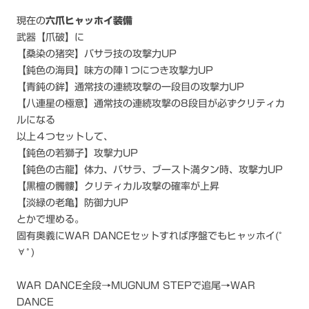
現在の
六爪ヒャッホイ装備
武器【爪破】に
【桑染の猪突】バサラ技の攻撃力UP
【鈍色の海貝】味方の陣1つにつき攻撃力UP
【青鈍の鉾】通常技の連続攻撃の一段目の攻撃力UP
【八連星の極意】通常技の連続攻撃の8段目が必ずクリティカ
ルになる
以上４つセットして、
【鈍色の若獅子】攻撃力UP
【鈍色の古龍】体力、バサラ、ブースト満タン時、攻撃力UP
【黒檀の髑髏】クリティカル攻撃の確率が上昇
【淡緑の老亀】防御力UP
とかで埋める。
固有奥義にWAR DANCEセットすれば序盤でもヒャッホイ(ﾟ
∀ﾟ)
WAR DANCE全段→MUGNUM STEPで追尾→WAR
DANCE