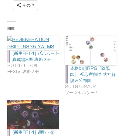
その他
関連
[新生FF14] バハムート
真成編2層 攻略メモ
2014/11/09
本格幻想RPG「陰陽
FFXIV 攻略メモ
師」 初心者向け 式神解
説＆分布図
2018/02/02
ソーシャルゲーム
[新生FF14] 通称・俗