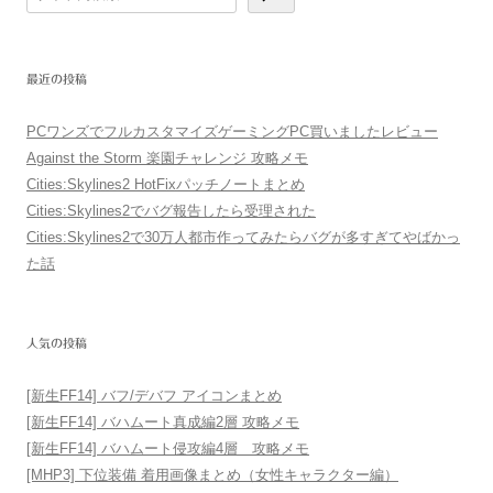
索
最近の投稿
PCワンズでフルカスタマイズゲーミングPC買いましたレビュー
Against the Storm 楽園チャレンジ 攻略メモ
Cities:Skylines2 HotFixパッチノートまとめ
Cities:Skylines2でバグ報告したら受理された
Cities:Skylines2で30万人都市作ってみたらバグが多すぎてやばかっ
た話
人気の投稿
[新生FF14] バフ/デバフ アイコンまとめ
[新生FF14] バハムート真成編2層 攻略メモ
[新生FF14] バハムート侵攻編4層 攻略メモ
[MHP3] 下位装備 着用画像まとめ（女性キャラクター編）