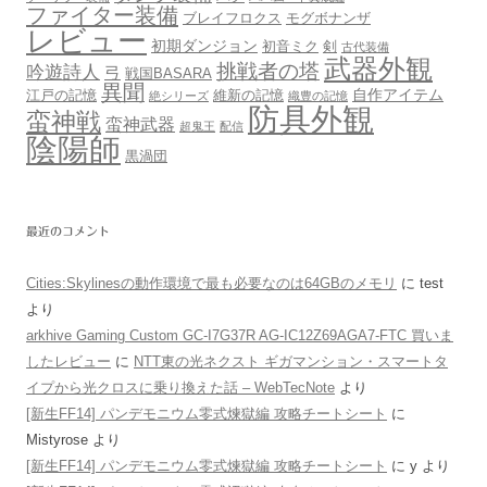
ファイター装備
ブレイフロクス
モグボナンザ
レビュー
初期ダンジョン
初音ミク
剣
古代装備
武器外観
挑戦者の塔
吟遊詩人
弓
戦国BASARA
異聞
自作アイテム
江戸の記憶
維新の記憶
絶シリーズ
織豊の記憶
防具外観
蛮神戦
蛮神武器
超鬼王
配信
陰陽師
黒渦団
最近のコメント
Cities:Skylinesの動作環境で最も必要なのは64GBのメモリ
に
test
より
arkhive Gaming Custom GC-I7G37R AG-IC12Z69AGA7-FTC 買いま
したレビュー
に
NTT東の光ネクスト ギガマンション・スマートタ
イプから光クロスに乗り換えた話 – WebTecNote
より
[新生FF14] パンデモニウム零式煉獄編 攻略チートシート
に
Mistyrose
より
[新生FF14] パンデモニウム零式煉獄編 攻略チートシート
に
y
より