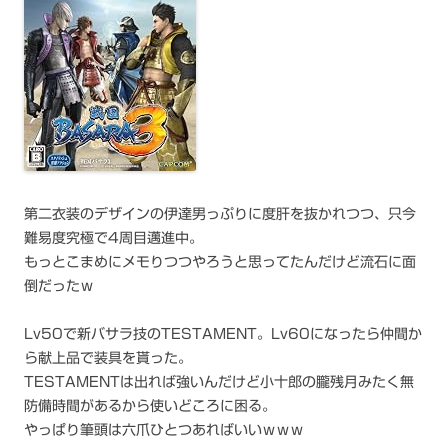
第二衣装のデザインの伊達男っぷりに度肝を抜かれつつ、只今
難易度究極で4周目邁進中。
もっとこまめにメモりつつやろうと思ってたんだけど流石に面
倒だったｗ
Lv50で新バサラ技のTESTAMENT。Lv60になったら仲間か
ら献上品で装具を貰った。
TESTAMENTは出れば強いんだけど小十郎の朧残月みたく無
防備時間があるから使いどころに困る。
やっぱり筆頭は六爪ひとつあればいいｗｗｗ