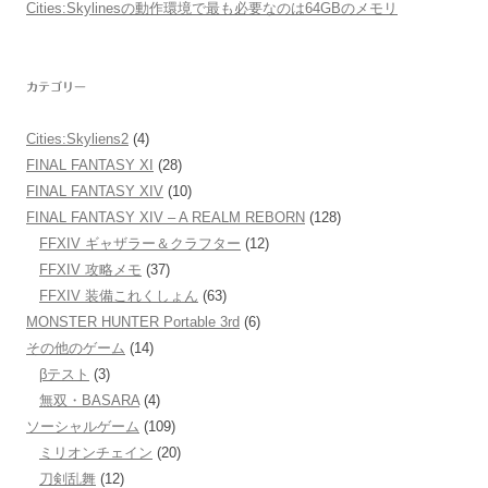
Cities:Skylinesの動作環境で最も必要なのは64GBのメモリ
カテゴリー
Cities:Skyliens2
(4)
FINAL FANTASY XI
(28)
FINAL FANTASY XIV
(10)
FINAL FANTASY XIV – A REALM REBORN
(128)
FFXIV ギャザラー＆クラフター
(12)
FFXIV 攻略メモ
(37)
FFXIV 装備これくしょん
(63)
MONSTER HUNTER Portable 3rd
(6)
その他のゲーム
(14)
βテスト
(3)
無双・BASARA
(4)
ソーシャルゲーム
(109)
ミリオンチェイン
(20)
刀剣乱舞
(12)