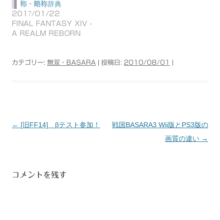
称・略称辞典
2017/01/22
FINAL FANTASY XIV -
A REALM REBORN
カテゴリー:
無双・BASARA
| 投稿日:
2010/08/01
|
←
[旧FF14] βテスト参加！
戦国BASARA3 Wii版とPS3版の
投
画質の違い
→
稿
ナ
ビ
コメントを残す
ゲ
ー
シ