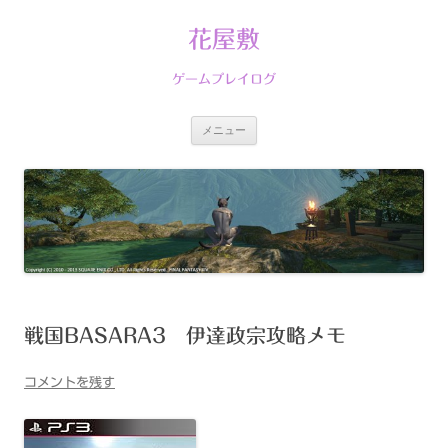
コ
ン
テ
花屋敷
ン
ツ
へ
ゲームプレイログ
ス
キ
ッ
プ
メニュー
戦国BASARA3 伊達政宗攻略メモ
コメントを残す