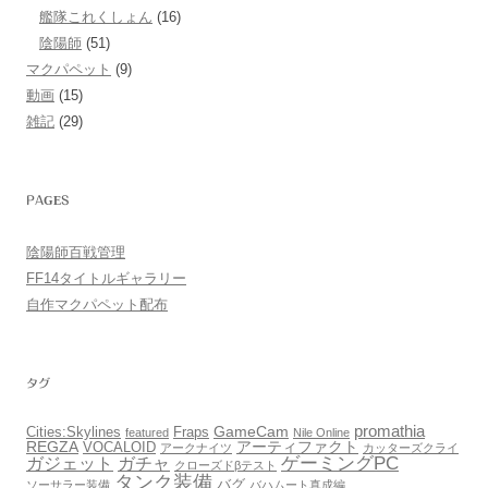
艦隊これくしょん
(16)
陰陽師
(51)
マクパペット
(9)
動画
(15)
雑記
(29)
PAGES
陰陽師百戦管理
FF14タイトルギャラリー
自作マクパペット配布
タグ
promathia
GameCam
Cities:Skylines
Fraps
featured
Nile Online
REGZA
アーティファクト
VOCALOID
アークナイツ
カッターズクライ
ゲーミングPC
ガジェット
ガチャ
クローズドβテスト
タンク装備
バグ
ソーサラー装備
バハムート真成編