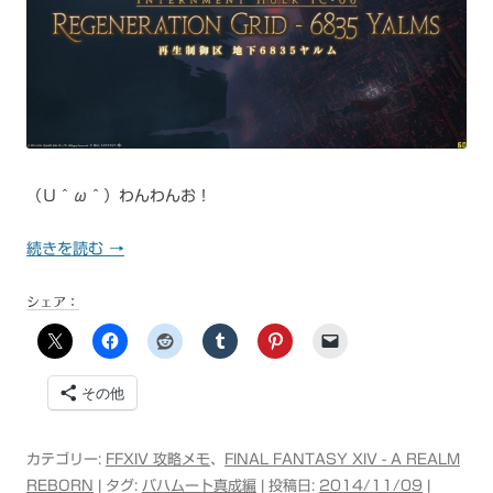
（Ｕ＾ω＾）わんわんお！
続きを読む
→
シェア：
その他
カテゴリー:
FFXIV 攻略メモ
、
FINAL FANTASY XIV - A REALM
REBORN
| タグ:
バハムート真成編
| 投稿日:
2014/11/09
|