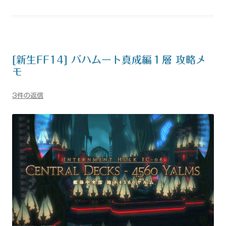
[新生FF14] バハムート真成編１層 攻略メ
モ
3件の返信