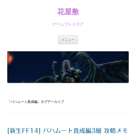
コ
ン
花屋敷
テ
ン
ツ
へ
ゲームプレイログ
ス
キ
ッ
プ
メニュー
「
バハムート真成編
」タグアーカイブ
[新生FF14] バハムート真成編3層 攻略メモ