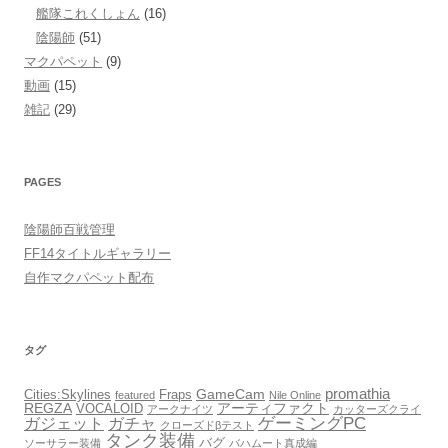
艦隊これくしょん
(16)
陰陽師
(51)
マクパペット
(9)
動画
(15)
雑記
(29)
PAGES
陰陽師百戦管理
FF14タイトルギャラリー
自作マクパペット配布
タグ
promathia
GameCam
Cities:Skylines
Fraps
featured
Nile Online
REGZA
アーティファクト
VOCALOID
アークナイツ
カッターズクライ
ゲーミングPC
ガジェット
ガチャ
クローズドβテスト
タンク装備
バグ
ソーサラー装備
バハムート真成編