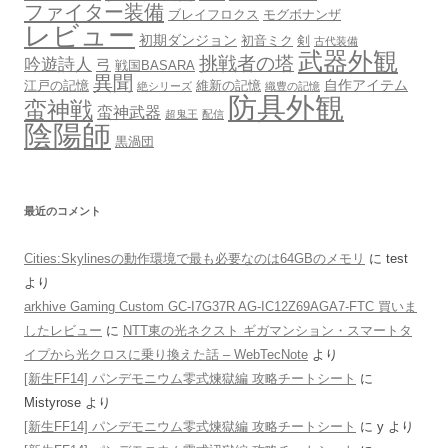
ファイター装備
ブレイフロクス
モグボナンザ
レビュー
初期ダンジョン
初音ミク
剣
古代装備
武器外観
挑戦者の塔
吟遊詩人
弓
戦国BASARA
異聞
自作アイテム
江戸の記憶
維新の記憶
絶シリーズ
織豊の記憶
防具外観
蛮神戦
蛮神武器
超鬼王
配信
陰陽師
黒渦団
最近のコメント
Cities:Skylinesの動作環境で最も必要なのは64GBのメモリ
に
test
より
arkhive Gaming Custom GC-I7G37R AG-IC12Z69AGA7-FTC 買いま
したレビュー
に
NTT東の光ネクスト ギガマンション・スマートタ
イプから光クロスに乗り換えた話 – WebTecNote
より
[新生FF14] パンデモニウム零式煉獄編 攻略チートシート
に
Mistyrose
より
[新生FF14] パンデモニウム零式煉獄編 攻略チートシート
に
y
より