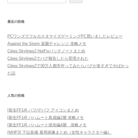
索
最近の投稿
PCワンズでフルカスタマイズゲーミングPC買いましたレビュー
Against the Storm 楽園チャレンジ 攻略メモ
Cities:Skylines2 HotFixパッチノートまとめ
Cities:Skylines2でバグ報告したら受理された
Cities:Skylines2で30万人都市作ってみたらバグが多すぎてやばかっ
た話
人気の投稿
[新生FF14] バフ/デバフ アイコンまとめ
[新生FF14] バハムート真成編2層 攻略メモ
[新生FF14] バハムート侵攻編4層 攻略メモ
[MHP3] 下位装備 着用画像まとめ（女性キャラクター編）