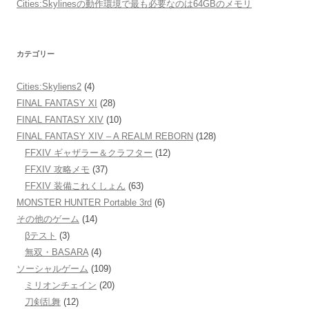
Cities:Skylinesの動作環境で最も必要なのは64GBのメモリ
カテゴリー
Cities:Skyliens2
(4)
FINAL FANTASY XI
(28)
FINAL FANTASY XIV
(10)
FINAL FANTASY XIV – A REALM REBORN
(128)
FFXIV ギャザラー＆クラフター
(12)
FFXIV 攻略メモ
(37)
FFXIV 装備これくしょん
(63)
MONSTER HUNTER Portable 3rd
(6)
その他のゲーム
(14)
βテスト
(3)
無双・BASARA
(4)
ソーシャルゲーム
(109)
ミリオンチェイン
(20)
刀剣乱舞
(12)